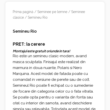
Prima pagină
/
Seminee pe lemne
/
Seminee
clasice
/ Semineu Rio
Semineu Rio
PRET: la cerere
Montajul este gratuit oriunde in tara!
Rio este un semineu clasic-modern, avand
masca sculptata. Finisajul este realizat din
marmura in doua nuante, Polaris si Nero
Marquina. Acest model de fatada poate cu
comandat in versiune de perete sau de colt.
Semineul Rio poate fi echipat cu o sumedenie
de focare din categoria celor cu o fata vitrata.
Se poate opta pentru o varianta din fonta sau
otel cu interior din samota, avand deschidere
simpla sau relevabila. Totodata acest model de