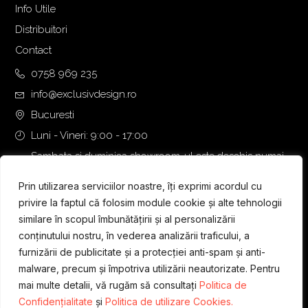
Info Utile
Distribuitori
Contact
0758 969 235
info@exclusivdesign.ro
Bucuresti
Luni - Vineri: 9:00 - 17:00
Sambata si duminica showroom-ul este deschis numai
daca intalnirea se programeaza telefonic cu o zi inainte.
Prin utilizarea serviciilor noastre, îți exprimi acordul cu
privire la faptul că folosim module cookie și alte tehnologii
similare în scopul îmbunătățirii și al personalizării
conținutului nostru, în vederea analizării traficului, a
furnizării de publicitate și a protecției anti-spam și anti-
malware, precum și împotriva utilizării neautorizate. Pentru
mai multe detalii, vă rugăm să consultați
Politica de
Confidențialitate
și
Politica de utilizare Cookies.