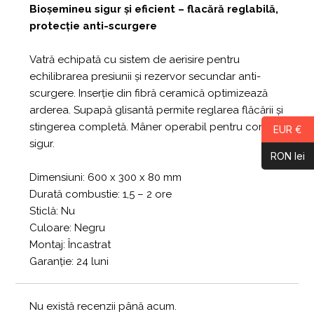
Bioșemineu sigur și eficient – flacără reglabilă,
protecție anti-scurgere
Vatră echipată cu sistem de aerisire pentru
echilibrarea presiunii și rezervor secundar anti-
scurgere. Inserție din fibră ceramică optimizează
arderea. Supapă glisantă permite reglarea flăcării și
stingerea completă. Mâner operabil pentru control
EUR €
sigur.
RON lei
Dimensiuni: 600 x 300 x 80 mm
Durată combustie: 1,5 – 2 ore
Sticlă: Nu
Culoare: Negru
Montaj: Încastrat
Garanție: 24 luni
Nu există recenzii până acum.