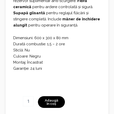
rezervor suplimentar anti-scurgere.
Fibră
ceramică
pentru ardere controlată și sigură.
Supapă glisantă
pentru reglajul flăcării și
stingere completă. Include
mâner de închidere
alungit
pentru operare în siguranță.
Dimensiuni: 600 x 300 x 80 mm
Durată combustie: 1,5 – 2 ore
Sticlă: Nu
Culoare: Negru
Montaj: Încastrat
Garanție: 24 luni
Cantitate
Adaugă
SIMPLE
în coș
BOX
600