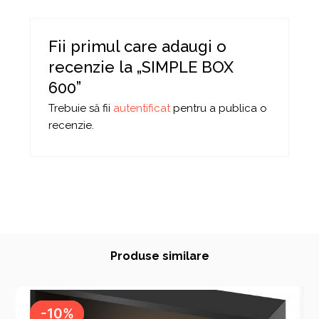
Fii primul care adaugi o
recenzie la „SIMPLE BOX
600”
Trebuie să fii
autentificat
pentru a publica o
recenzie.
Produse similare
-10%
-10%