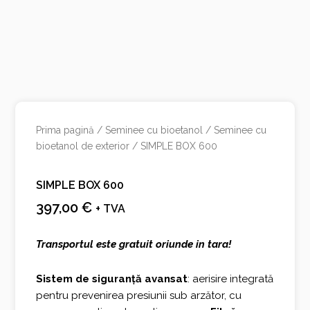
Prima pagină
/
Seminee cu bioetanol
/
Seminee cu
bioetanol de exterior
/ SIMPLE BOX 600
SIMPLE BOX 600
397,00
€
+ TVA
Transportul este gratuit oriunde in tara!
Sistem de siguranță avansat
: aerisire integrată
pentru prevenirea presiunii sub arzător, cu