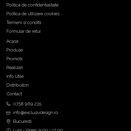
i
n
Politica de confidentialitate
a
t
Politica de utilizare cookies
l
e
Termeni si conditii
a
s
f
t
Formular de retur
o
e
Acasa
s
:
Produse
t
1
:
.
Promotii
1
6
Realizari
.
6
Info Utile
8
5
Distribuitori
5
,
1
0
Contact
,
0
0758 969 235
0
info@exclusivdesign.ro
0
€
.
Bucuresti
€
Luni - Vineri: 9:00 - 17:00