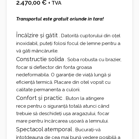
2.470,00
€
+ TVA
Transportul este gratuit oriunde in tara!
Încălzire și gătit
. Datorită
cuptorului din oțel
inoxidabil,
puteți folosi focul de lemne pentru a
vă găti mâncărurile.
Constructie solida
.
Soba robusta cu brazier,
focar si deflector din fonta
groasa
nedeformabila. O garanție de viață lungă și
eficiență termică. Placare din
otel vopsit
cu
calitate permanenta a culorii.
Confort și practic
.
Buton la atingere
rece
pentru o siguranță totală atunci când
trebuie să deschideți ușa aragazului,
focar
mare
pentru încărcarea ușoară a lemnului.
Spectacol atemporal
. Bucurați-vă
întotdeauna de cea mai bună vedere posibilă a