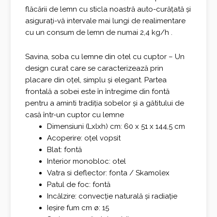
flăcării de lemn cu
sticla noastră auto-curățată
și
asigurați-vă intervale mai lungi de realimentare
cu un consum de lemn de numai
2,4 kg/h
.
Savina, soba cu lemne din otel cu cuptor – Un
design curat care se caracterizează prin
placare din oțel, simplu și elegant. Partea
frontală a sobei este în întregime din fontă
pentru a aminti tradiția sobelor și a gătitului de
casă într-un cuptor cu lemne
Dimensiuni (Lxlxh) cm: 60 x 51 x 144,5 cm
Acoperire: oțel vopsit
Blat: fontă
Interior monobloc: otel
Vatra si deflector: fonta / Skamolex
Patul de foc: fontă
Incălzire: convecție naturală și radiație
Ieșire fum cm ø: 15