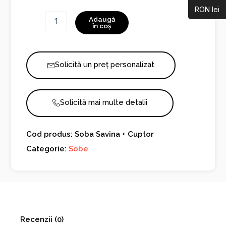
RON lei
Cantitate
Adaugă
Soba
în coș
Savina
+
Cuptor
Solicită un preț personalizat
Solicită mai multe detalii
Cod produs: Soba Savina + Cuptor
Categorie:
Sobe
Recenzii (0)