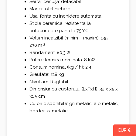
Sertar cenușă: detașabil
Maner: otel nichelat
Usa: fonta cu inchidere automata
Sticla ceramica: rezistenta la
autocuratare pana la 750°C
Volum incalzibil (minim – maxim): 135 –
3
230 m
Randament: 80,3 %
Putere termica nominala: 8 kW
Consum nominal (kg / h): 2,4
Greutate: 218 kg
Nivel aer: Reglabil
Dimensiunea cuptorului (LxPxH): 32 x 35 x
31,5 cm
Culori disponibile: gri metalic, alb metalic,
bordeaux metalic
EUR €