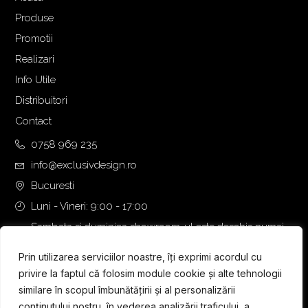
Produse
Promotii
Realizari
Info Utile
Distribuitori
Contact
0758 969 235
info@exclusivdesign.ro
Bucuresti
Luni - Vineri: 9:00 - 17:00
Sambata si duminica showroom-ul este deschis numai
daca intalnirea se programeaza telefonic cu o zi inainte.
Prin utilizarea serviciilor noastre, îți exprimi acordul cu
privire la faptul că folosim module cookie și alte tehnologii
similare în scopul îmbunătățirii și al personalizării
conținutului nostru, în vederea analizării traficului, a