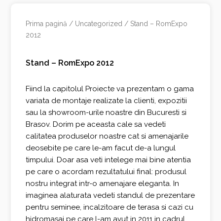
Prima pagină
/
Uncategorized
/ Stand – RomExpo
2012
Stand – RomExpo 2012
Fiind la capitolul Proiecte va prezentam o gama
variata de montaje realizate la clienti, expozitii
sau la showroom-urile noastre din Bucuresti si
Brasov. Dorim pe aceasta cale sa vedeti
calitatea produselor noastre cat si amenajarile
deosebite pe care le-am facut de-a lungul
timpului. Doar asa veti intelege mai bine atentia
pe care o acordam rezultatului final: produsul
nostru integrat intr-o amenajare eleganta. In
imaginea alaturata vedeti standul de prezentare
pentru seminee, incalzitoare de terasa si cazi cu
hidromasaj pe care l-am avut in 2011 in cadrul