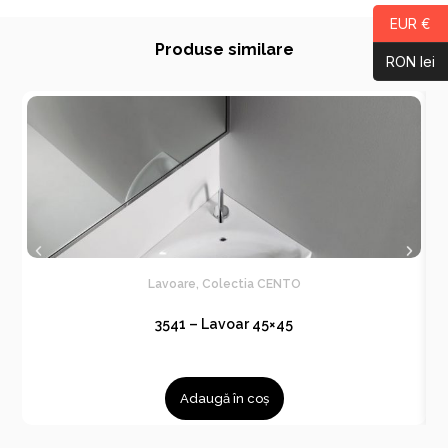
EUR €
Produse similare
RON lei
Lavoare
,
Colectia CENTO
3541 – Lavoar 45×45
Adaugă în coș