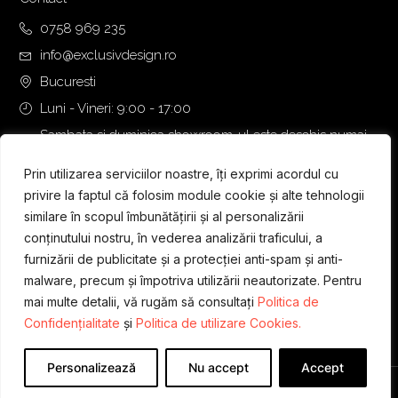
0758 969 235
info@exclusivdesign.ro
Bucuresti
Luni - Vineri: 9:00 - 17:00
Sambata si duminica showroom-ul este deschis numai
daca intalnirea se programeaza telefonic cu o zi inainte.
Prin utilizarea serviciilor noastre, îți exprimi acordul cu
privire la faptul că folosim module cookie și alte tehnologii
similare în scopul îmbunătățirii și al personalizării
conținutului nostru, în vederea analizării traficului, a
furnizării de publicitate și a protecției anti-spam și anti-
malware, precum și împotriva utilizării neautorizate. Pentru
mai multe detalii, vă rugăm să consultați
Politica de
Confidențialitate
și
Politica de utilizare Cookies.
Personalizează
Nu accept
Accept
Designed & Developed by
WEDEV IT