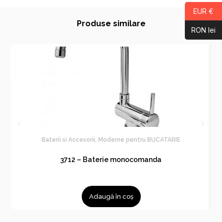
EUR €
Produse similare
RON lei
Baterii si Accesorii
,
Moderne pentru BUCATARIE
3712 – Baterie monocomanda
Adaugă în coș