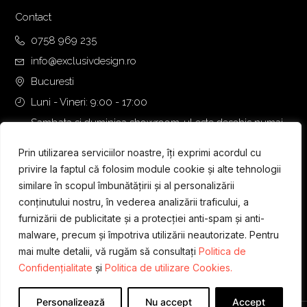
Contact
0758 969 235
info@exclusivdesign.ro
Bucuresti
Luni - Vineri: 9:00 - 17:00
Sambata si duminica showroom-ul este deschis numai
daca intalnirea se programeaza telefonic cu o zi inainte.
Prin utilizarea serviciilor noastre, îți exprimi acordul cu
privire la faptul că folosim module cookie și alte tehnologii
similare în scopul îmbunătățirii și al personalizării
conținutului nostru, în vederea analizării traficului, a
furnizării de publicitate și a protecției anti-spam și anti-
malware, precum și împotriva utilizării neautorizate. Pentru
mai multe detalii, vă rugăm să consultați
Politica de
Confidențialitate
și
Politica de utilizare Cookies.
Personalizează
Nu accept
Accept