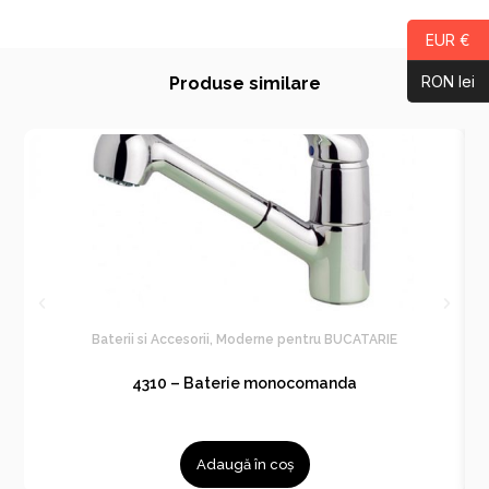
EUR €
RON lei
Produse similare
Baterii si Accesorii
,
Moderne pentru BUCATARIE
4310 – Baterie monocomanda
Adaugă în coș