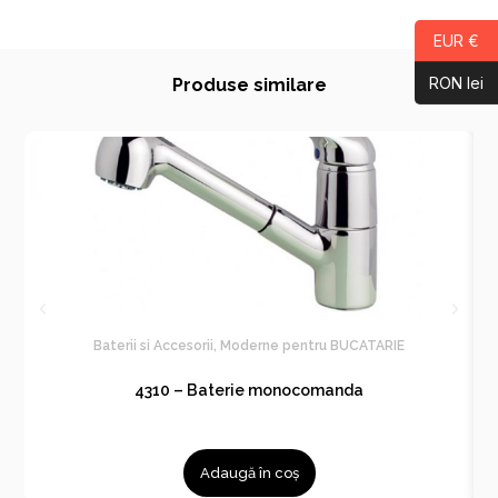
EUR €
RON lei
Produse similare
Baterii si Accesorii
,
Moderne pentru BUCATARIE
4310 – Baterie monocomanda
Adaugă în coș