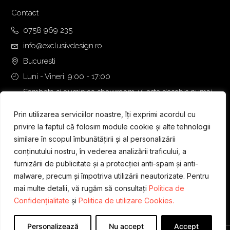
Contact
0758 969 235
info@exclusivdesign.ro
Bucuresti
Luni - Vineri: 9:00 - 17:00
Sambata si duminica showroom-ul este deschis numai
daca intalnirea se programeaza telefonic cu o zi inainte.
Prin utilizarea serviciilor noastre, îți exprimi acordul cu
privire la faptul că folosim module cookie și alte tehnologii
similare în scopul îmbunătățirii și al personalizării
conținutului nostru, în vederea analizării traficului, a
furnizării de publicitate și a protecției anti-spam și anti-
malware, precum și împotriva utilizării neautorizate. Pentru
mai multe detalii, vă rugăm să consultați
Politica de
Confidențialitate
și
Politica de utilizare Cookies.
Personalizează
Nu accept
Accept