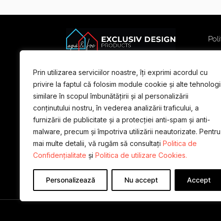
Poli
Poli
Term
Prin utilizarea serviciilor noastre, îți exprimi acordul cu
For
privire la faptul că folosim module cookie și alte tehnologi
similare în scopul îmbunătățirii și al personalizării
conținutului nostru, în vederea analizării traficului, a
furnizării de publicitate și a protecției anti-spam și anti-
malware, precum și împotriva utilizării neautorizate. Pentru
mai multe detalii, vă rugăm să consultați
Politica de
Confidențialitate
și
Politica de utilizare Cookies.
Personalizează
Nu accept
Accept