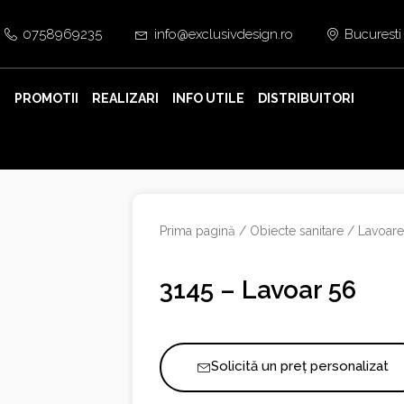
0758969235
info@exclusivdesign.ro
Bucuresti
E
PROMOTII
REALIZARI
INFO UTILE
DISTRIBUITORI
Prima pagină
/
Obiecte sanitare
/
Lavoar
3145 – Lavoar 56
Solicită un preț personalizat