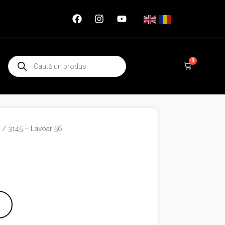
Products
0
Cart
search
e
/ 3145 – Lavoar 56