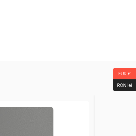
EUR €
RON lei