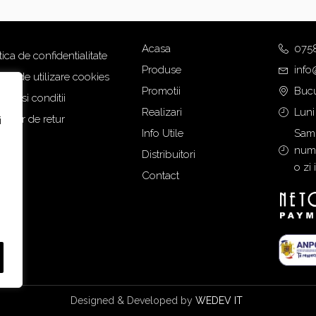
Acasa
075
tica de confidentialitate
Produse
info
tica de utilizare cookies
Promotii
Bucu
eni si conditii
Realizari
Luni
mular de retur
i
Info Utile
Samb
numa
Distribuitori
o zi 
Contact
Designed & Developed by
WEDEV IT