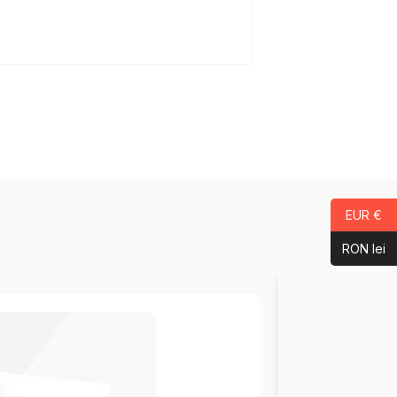
EUR €
RON lei