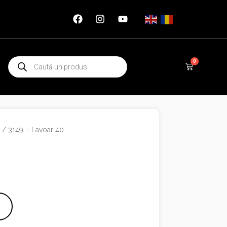
Products
0
Cart
search
e
/ 3149 – Lavoar 40