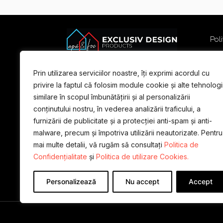
Poli
Poli
Term
Prin utilizarea serviciilor noastre, îți exprimi acordul cu
For
privire la faptul că folosim module cookie și alte tehnologi
similare în scopul îmbunătățirii și al personalizării
conținutului nostru, în vederea analizării traficului, a
furnizării de publicitate și a protecției anti-spam și anti-
malware, precum și împotriva utilizării neautorizate. Pentru
mai multe detalii, vă rugăm să consultați
Politica de
Confidențialitate
și
Politica de utilizare Cookies.
Personalizează
Nu accept
Accept