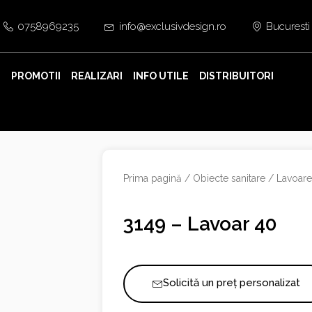
0758969235
info@exclusivdesign.ro
Bucuresti
E
PROMOTII
REALIZARI
INFO UTILE
DISTRIBUITORI
Prima pagină
/
Obiecte sanitare
/
Lavoar
3149 – Lavoar 40
Solicită un preț personalizat