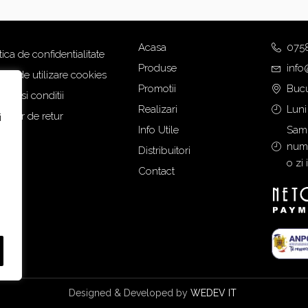
Acasa
075
tica de confidentialitate
Produse
info
tica de utilizare cookies
Promotii
Bucu
eni si conditii
Realizari
Luni
mular de retur
i
Info Utile
Samb
numa
Distribuitori
o zi 
Contact
Designed & Developed by
WEDEV IT