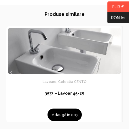
EUR €
Produse similare
RON lei
Lavoare
,
Colectia CENTO
3537 – Lavoar 45×25
Adaugă în coș