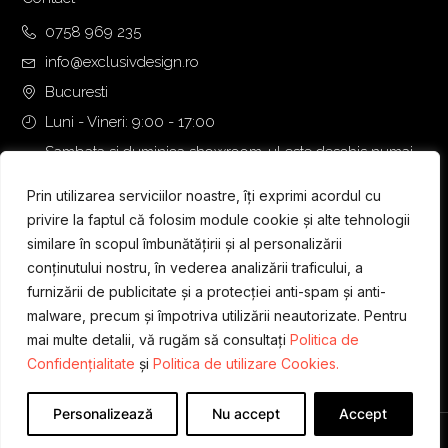
0758 969 235
info@exclusivdesign.ro
Bucuresti
Luni - Vineri: 9:00 - 17:00
Sambata si duminica showroom-ul este deschis numai
daca intalnirea se programeaza telefonic cu o zi inainte.
Prin utilizarea serviciilor noastre, îți exprimi acordul cu
privire la faptul că folosim module cookie și alte tehnologii
similare în scopul îmbunătățirii și al personalizării
conținutului nostru, în vederea analizării traficului, a
furnizării de publicitate și a protecției anti-spam și anti-
malware, precum și împotriva utilizării neautorizate. Pentru
mai multe detalii, vă rugăm să consultați
Politica de
Confidențialitate
și
Politica de utilizare Cookies.
Personalizează
Nu accept
Accept
Designed & Developed by
WEDEV IT