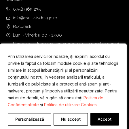
0758 969 235
info@exclusivdesign.ro
Bucuresti
Luni - Vineri: 9:00 - 17:00
Sambata si duminica showroom-ul este deschis numai
daca intalnirea se programeaza telefonic cu o zi inainte.
Prin utilizarea serviciilor noastre, îți exprimi acordul cu
privire la faptul că folosim module cookie și alte tehnologii
similare în scopul îmbunătățirii și al personalizării
conținutului nostru, în vederea analizării traficului, a
furnizării de publicitate și a protecției anti-spam și anti-
malware, precum și împotriva utilizării neautorizate. Pentru
mai multe detalii, vă rugăm să consultați
Politica de
Confidențialitate
și
Politica de utilizare Cookies.
Personalizează
Nu accept
Accept
Designed & Developed by
WEDEV IT