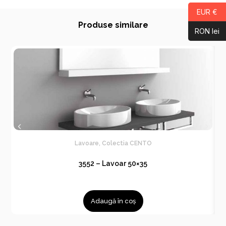
EUR €
Produse similare
RON lei
Lavoare
,
Colectia CENTO
3552 – Lavoar 50×35
Adaugă în coș