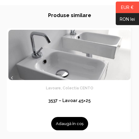
EUR €
Produse similare
RON lei
Lavoare
,
Colectia CENTO
3537 – Lavoar 45×25
Adaugă în coș