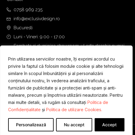
0758 969 235
info@exclusivdesign.ro
Bucuresti
Luni - Vineri: 9:00 - 17:00
Sambata si duminica showroom-ul este deschis numai
daca intalnirea se programeaza telefonic cu o zi inainte.
Prin utilizarea serviciilor noastre, îți exprimi acordul cu
privire la faptul că folosim module cookie și alte tehnologii
similare în scopul îmbunătățirii și al personalizării
conținutului nostru, în vederea analizării traficului, a
furnizării de publicitate și a protecției anti-spam și anti-
malware, precum și împotriva utilizării neautorizate. Pentru
mai multe detalii, vă rugăm să consultați
Politica de
Confidențialitate
și
Politica de utilizare Cookies.
Personalizează
Nu accept
Accept
Designed & Developed by
WEDEV IT