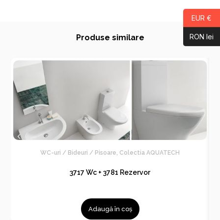
EUR €
RON lei
Produse similare
WC-uri / Bideuri / Pisoare
,
Colectia AQUATECH
3717 Wc + 3781 Rezervor
Adaugă în coș