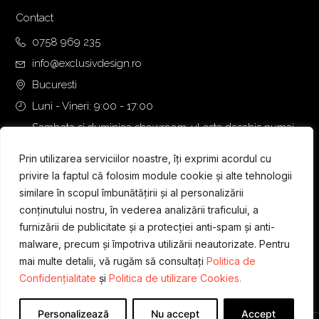
Contact
0758 969 235
info@exclusivdesign.ro
Bucuresti
Luni - Vineri: 9:00 - 17:00
Sambata si duminica showroom-ul este deschis numai
daca intalnirea se programeaza telefonic cu o zi inainte.
Prin utilizarea serviciilor noastre, îți exprimi acordul cu
privire la faptul că folosim module cookie și alte tehnologii
similare în scopul îmbunătățirii și al personalizării
conținutului nostru, în vederea analizării traficului, a
furnizării de publicitate și a protecției anti-spam și anti-
malware, precum și împotriva utilizării neautorizate. Pentru
mai multe detalii, vă rugăm să consultați
Politica de
Confidențialitate
și
Politica de utilizare Cookies.
Personalizează
Nu accept
Accept