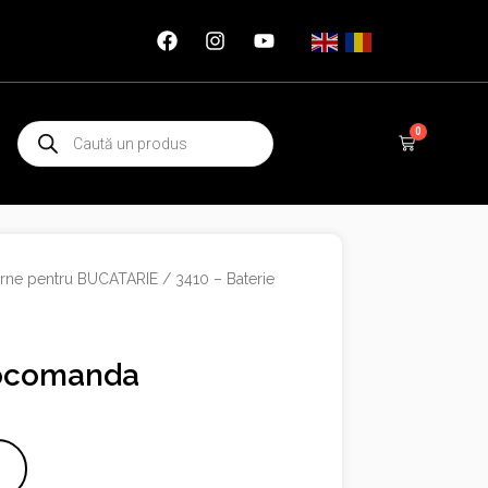
Products
0
Cart
search
rne pentru BUCATARIE
/ 3410 – Baterie
nocomanda