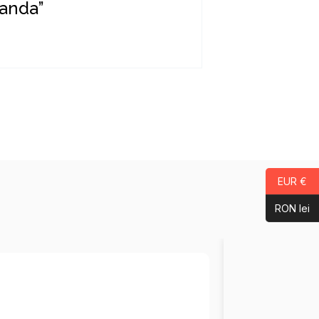
manda”
EUR €
RON lei