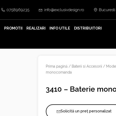
0758969235
info@exclusivdesign.ro
Bucuresti
E
PROMOTII
REALIZARI
INFO UTILE
DISTRIBUITORI
Prima pagină
/
Baterii si Accesorii
/
Mode
monocomanda
3410 – Baterie mo
Solicită un preț personalizat