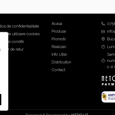
Acasa
075
tica de confidentialitate
Produse
info
tica de utilizare cookies
Promotii
Bucu
eni si conditii
Realizari
Luni
mular de retur
i
Info Utile
Samb
numa
Distribuitori
o zi 
Contact