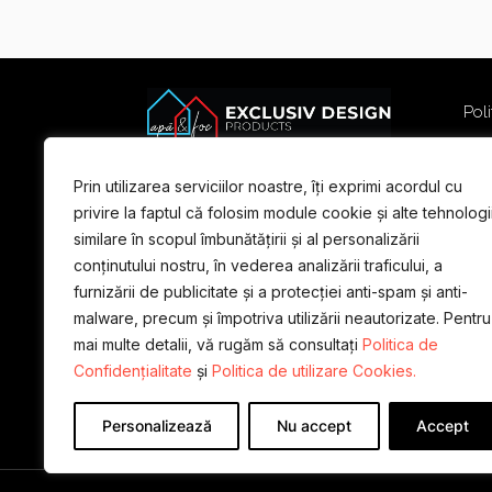
Poli
Poli
Term
Prin utilizarea serviciilor noastre, îți exprimi acordul cu
For
privire la faptul că folosim module cookie și alte tehnologi
similare în scopul îmbunătățirii și al personalizării
conținutului nostru, în vederea analizării traficului, a
furnizării de publicitate și a protecției anti-spam și anti-
malware, precum și împotriva utilizării neautorizate. Pentru
mai multe detalii, vă rugăm să consultați
Politica de
Confidențialitate
și
Politica de utilizare Cookies.
Personalizează
Nu accept
Accept