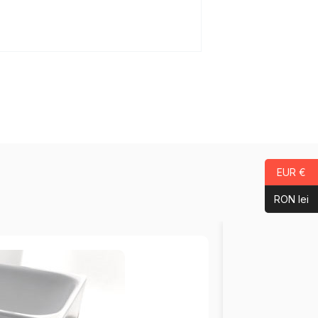
EUR €
RON lei