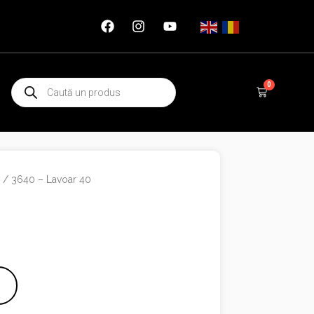
Products
0
Cart
search
e
/ 3640 – Lavoar 40