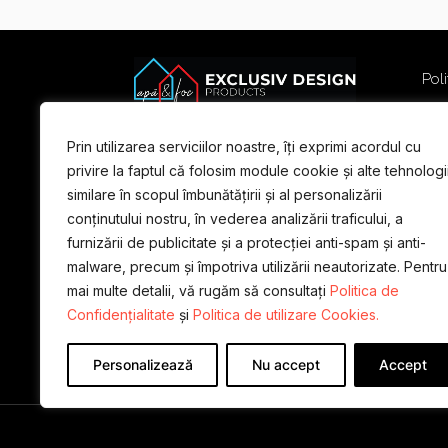
Poli
Poli
Term
Prin utilizarea serviciilor noastre, îți exprimi acordul cu
For
privire la faptul că folosim module cookie și alte tehnologi
similare în scopul îmbunătățirii și al personalizării
conținutului nostru, în vederea analizării traficului, a
furnizării de publicitate și a protecției anti-spam și anti-
malware, precum și împotriva utilizării neautorizate. Pentru
mai multe detalii, vă rugăm să consultați
Politica de
Confidențialitate
și
Politica de utilizare Cookies.
Personalizează
Nu accept
Accept