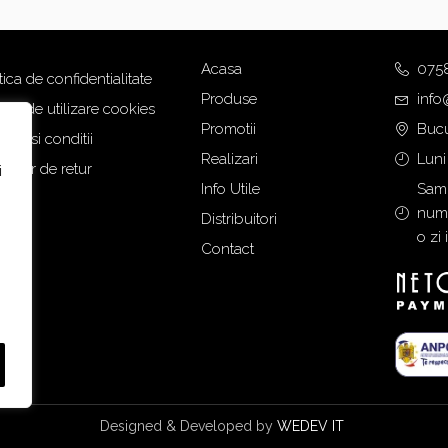
Acasa
075
tica de confidentialitate
Produse
info
tica de utilizare cookies
Promotii
Bucu
eni si conditii
Realizari
Luni
mular de retur
i
Info Utile
Samb
numa
Distribuitori
o zi 
Contact
Designed & Developed by
WEDEV IT