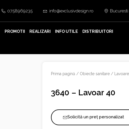
0758969235
info@exclusivdesign.ro
Bucuresti
E
PROMOTII
REALIZARI
INFO UTILE
DISTRIBUITORI
Prima pagină
/
Obiecte sanitare
/
Lavoar
3640 – Lavoar 40
Solicită un preț personalizat