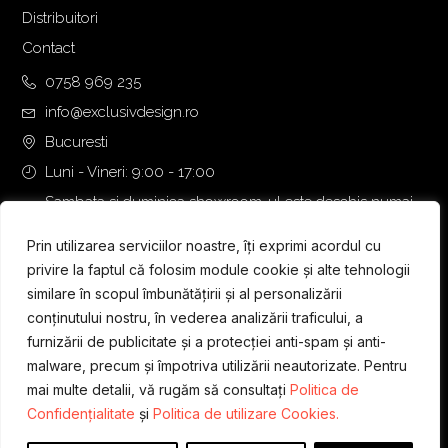
Distribuitori
Contact
0758 969 235
info@exclusivdesign.ro
Bucuresti
Luni - Vineri: 9:00 - 17:00
Sambata si duminica showroom-ul este deschis numai
daca intalnirea se programeaza telefonic cu o zi inainte.
Prin utilizarea serviciilor noastre, îți exprimi acordul cu
privire la faptul că folosim module cookie și alte tehnologii
similare în scopul îmbunătățirii și al personalizării
conținutului nostru, în vederea analizării traficului, a
furnizării de publicitate și a protecției anti-spam și anti-
malware, precum și împotriva utilizării neautorizate. Pentru
mai multe detalii, vă rugăm să consultați
Politica de
Confidențialitate
și
Politica de utilizare Cookies.