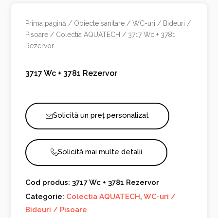
Prima pagină
/
Obiecte sanitare
/
WC-uri / Bideuri /
Pisoare
/
Colectia AQUATECH
/ 3717 Wc + 3781
Rezervor
3717 Wc + 3781 Rezervor
Solicită un preț personalizat
Solicită mai multe detalii
Cod produs: 3717 Wc + 3781 Rezervor
Categorie:
Colectia AQUATECH
,
WC-uri /
Bideuri / Pisoare