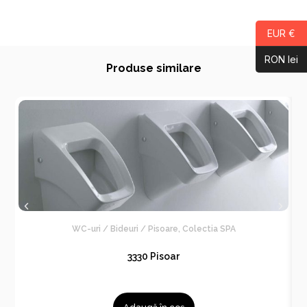
EUR €
RON lei
Produse similare
WC-uri / Bideuri / Pisoare
,
Colectia SPA
3330 Pisoar