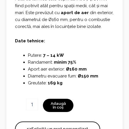
fiind potrivit atât pentru spații medii, cât și mai
mari. Este prevăzut cu
aport de aer
din exterior,
cu diametrul de Ø160 mm, pentru o combustie
corectă, mai ales în locuințele bine izolate.
Date tehnice:
Putere:
7 – 14 kW
Randament:
minim 75%
Aport aer exterior:
Ø160 mm
Diametru evacuare fum:
Ø150 mm
Greutate:
169 kg
Cantitate
Adaugă
ALPINA
în coș
R60