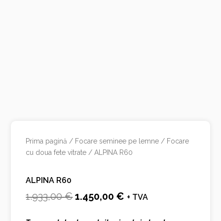
Prima pagină
/
Focare seminee pe lemne
/
Focare
cu doua fete vitrate
/ ALPINA R60
ALPINA R60
Prețul
Prețul
1.933,00
€
1.450,00
€
+ TVA
inițial
curent