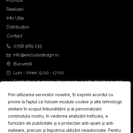
Promotii
:
.
Realizari
4
3
.
6
Info Utile
4
0
Distribuitori
8
,
Contact
0
0
,
0
0758 969 235
0
info@exclusivdesign.ro
0
€
Bucuresti
.
Luni - Vineri: 9:00 - 17:00
€
.
Sambata si duminica showroom-ul este deschis numai
daca intalnirea se programeaza telefonic cu o zi inainte.
Prin utilizarea serviciilor noastre, îți exprimi acordul cu
privire la faptul că folosim module cookie și alte tehnologii
similare în scopul îmbunătățirii și al personalizării
conținutului nostru, în vederea analizării traficului, a
furnizării de publicitate și a protecției anti-spam și anti-
malware, precum și împotriva utilizării neautorizate. Pentru