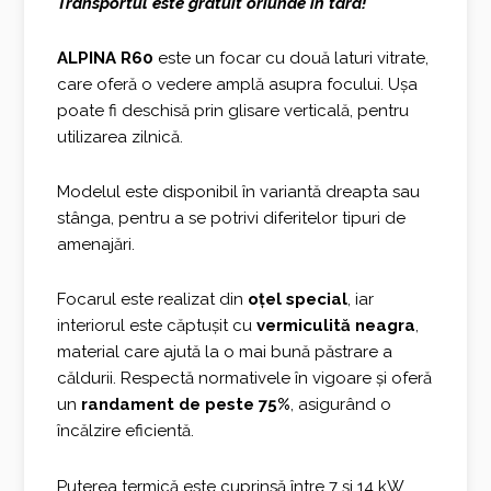
Transportul este gratuit oriunde in tara!
a
este:
fost:
1.450,00 €.
ALPINA R60
este un focar cu două laturi vitrate,
care oferă o vedere amplă asupra focului. Ușa
1.933,00 €.
poate fi deschisă prin glisare verticală, pentru
utilizarea zilnică.
Modelul este disponibil în variantă dreapta sau
stânga, pentru a se potrivi diferitelor tipuri de
amenajări.
Focarul este realizat din
oțel special
, iar
interiorul este căptușit cu
vermiculită neagra
,
material care ajută la o mai bună păstrare a
căldurii. Respectă normativele în vigoare și oferă
un
randament de peste 75%
, asigurând o
încălzire eficientă.
Puterea termică este cuprinsă între 7 și 14 kW,