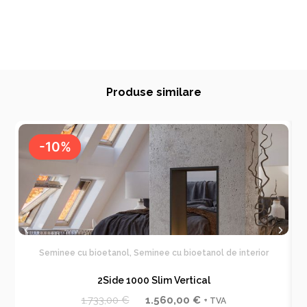
Produse similare
-10%
-10%
Seminee cu bioetanol
,
Seminee cu bioetanol de interior
2Side 1000 Slim Vertical
P
P
1.733,00
€
1.560,00
€
+ TVA