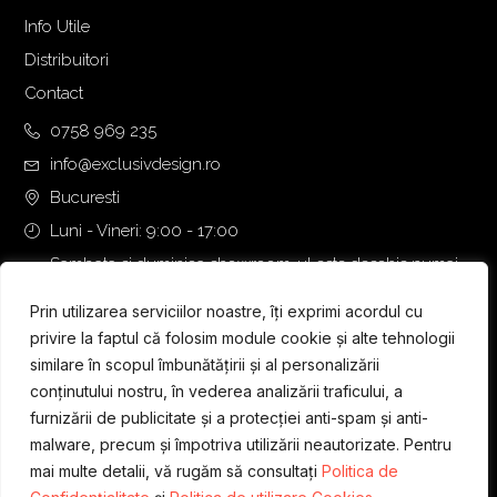
.
6
Info Utile
7
0
Distribuitori
3
,
Contact
3
0
,
0
0758 969 235
0
info@exclusivdesign.ro
0
€
Bucuresti
.
Luni - Vineri: 9:00 - 17:00
€
.
Sambata si duminica showroom-ul este deschis numai
daca intalnirea se programeaza telefonic cu o zi inainte.
Prin utilizarea serviciilor noastre, îți exprimi acordul cu
privire la faptul că folosim module cookie și alte tehnologii
similare în scopul îmbunătățirii și al personalizării
conținutului nostru, în vederea analizării traficului, a
furnizării de publicitate și a protecției anti-spam și anti-
malware, precum și împotriva utilizării neautorizate. Pentru
mai multe detalii, vă rugăm să consultați
Politica de