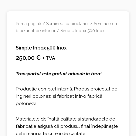
Prima pagină
/
Seminee cu bioetanol
/
Seminee cu
bioetanol de interior
/ Simple Inbox 500 Inox
Simple Inbox 500 Inox
250,00
€
+ TVA
Transportul este gratuit oriunde in tara!
Producție complet internă. Produs proiectat de
ingineri polonezi și fabricat într-o fabrică
poloneză.
Materialele de înaltă calitate și standardele de
fabricație asigură că produsul final îndeplinește
cele mai înalte criterii de calitate.