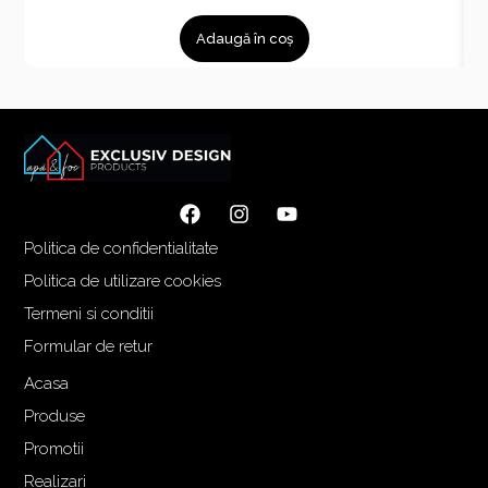
r
r
Adaugă în coș
e
e
ț
ț
u
u
l
l
i
c
n
u
i
r
ț
e
Politica de confidentialitate
i
n
a
t
Politica de utilizare cookies
l
e
Termeni si conditii
a
s
Formular de retur
f
t
o
e
Acasa
s
:
Produse
t
1
Promotii
:
.
Realizari
1
5