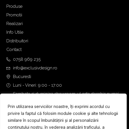
Produse
Promotii
Realizari
Info Utile
Distribuitori
Contact
0758 969 235
info@exclusivdesign.ro
Bucuresti
Luni - Vineri: 9:00 - 17:00
Sambata si duminica showroom-ul este deschis numai
daca intalnirea se programeaza telefonic cu o zi inainte.
Prin utilizarea serviciilor noastre, îți exprimi acordul cu
privire la faptul că folosim module cookie și alte tehnologii
similare în scopul îmbunătățirii și al personalizării
conținutului nostru, în vederea analizării traficului, a