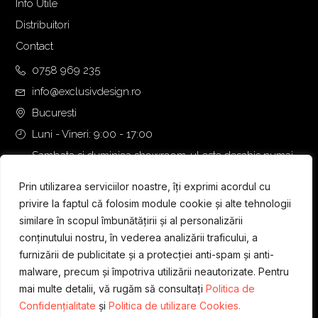
Info Utile
Distribuitori
Contact
0758 969 235
info@exclusivdesign.ro
Bucuresti
Luni - Vineri: 9:00 - 17:00
Sambata si duminica showroom-ul este deschis numai
daca intalnirea se programeaza telefonic cu o zi inainte.
Prin utilizarea serviciilor noastre, îți exprimi acordul cu
privire la faptul că folosim module cookie și alte tehnologii
similare în scopul îmbunătățirii și al personalizării
conținutului nostru, în vederea analizării traficului, a
furnizării de publicitate și a protecției anti-spam și anti-
malware, precum și împotriva utilizării neautorizate. Pentru
mai multe detalii, vă rugăm să consultați
Politica de
Confidențialitate
și
Politica de utilizare Cookies.