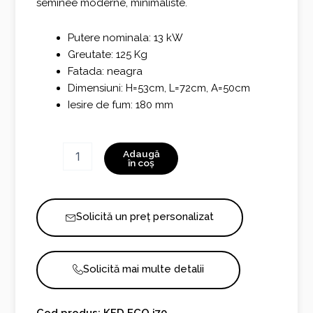
seminee moderne, minimaliste.
Putere nominala: 13 kW
Greutate: 125 Kg
Fatada: neagra
Dimensiuni: H=53cm, L=72cm, A=50cm
Iesire de fum: 180 mm
Cantitate
Adaugă
KFD
în coș
ECO
i70
Solicită un preț personalizat
Solicită mai multe detalii