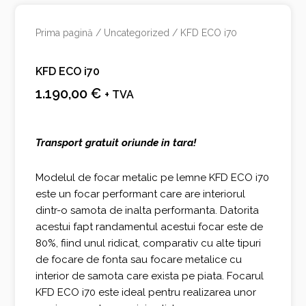
Prima pagină
/
Uncategorized
/ KFD ECO i70
KFD ECO i70
1.190,00
€
+ TVA
ansportul este gratuit oriunde in tara!
Transport gratuit oriunde in tara!
Modelul de focar metalic pe lemne KFD ECO i70
este un focar performant care are interiorul
dintr-o samota de inalta performanta. Datorita
acestui fapt randamentul acestui focar este de
80%, fiind unul ridicat, comparativ cu alte tipuri
de focare de fonta sau focare metalice cu
interior de samota care exista pe piata. Focarul
KFD ECO i70 este ideal pentru realizarea unor