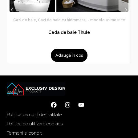
Cazi de baie
,
Cazi de baie cu hidromasaj - modele asimetrice
C
Cada de baie Thule
Adaugă în coș
Politica de confidentialitate
Politica de utilizare cookies
Termeni si conditii