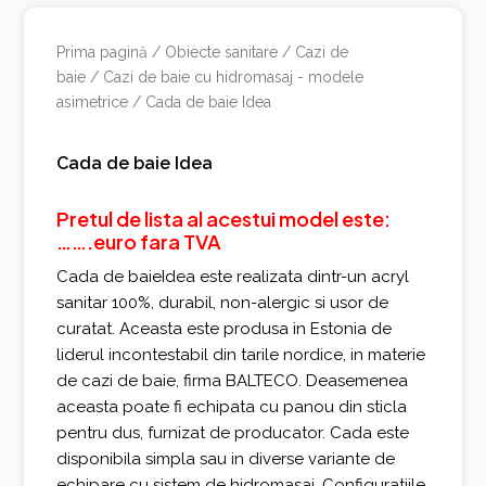
Prima pagină
/
Obiecte sanitare
/
Cazi de
baie
/
Cazi de baie cu hidromasaj - modele
asimetrice
/ Cada de baie Idea
Cada de baie Idea
Pretul de lista al acestui model este:
…….euro fara TVA
Cada de baieIdea este realizata dintr-un acryl
sanitar 100%, durabil, non-alergic si usor de
curatat. Aceasta este produsa in Estonia de
liderul incontestabil din tarile nordice, in materie
de cazi de baie, firma BALTECO. Deasemenea
aceasta poate fi echipata cu panou din sticla
pentru dus, furnizat de producator. Cada este
disponibila simpla sau in diverse variante de
echipare cu sistem de hidromasaj. Configuratiile