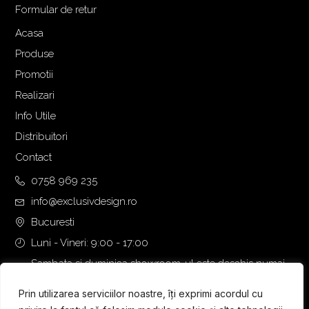
Formular de retur
Acasa
Produse
Promotii
Realizari
Info Utile
Distribuitori
Contact
0758 969 235
info@exclusivdesign.ro
Bucuresti
Luni - Vineri: 9:00 - 17:00
Sambata si duminica showroom-ul este deschis numai
daca intalnirea se programeaza telefonic cu o zi inainte.
Prin utilizarea serviciilor noastre, îți exprimi acordul cu