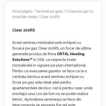
Prima pagină
/
Seminee pe gaze
/
Focare pe gaz cu
doua fete vitrate
/ Clear 200RS
Clear 200RS
Acest semineu minimalist este echipat cu
focarul pe gaz Clear 200RS, un focar de ultima
generatie produs de firma
ORTAL Heating
Solutions™
in USA, ce respecta toate
normativele in vigoare pe plan international.
Pentru ca evacuarea gazelor se face ca la o
centrala termica acest semineu echipat cu
focar pe gaz este ideal atat pentru
apartamentele de bloc cat si pentru case, unde
montajul unui cos de fum nu se poate realiza
tehnic. Aprinderea semineului se face din
telecomanda iar expresia flacarii este