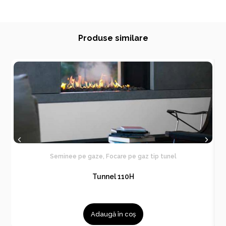
Produse similare
Seminee pe gaze
,
Focare pe gaz tip tunel
Tunnel 110H
Adaugă în coș