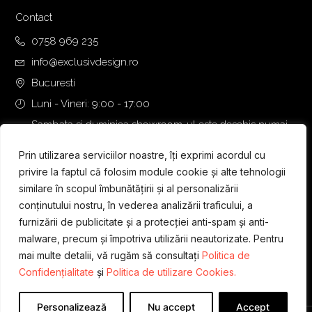
Contact
0758 969 235
info@exclusivdesign.ro
Bucuresti
Luni - Vineri: 9:00 - 17:00
Sambata si duminica showroom-ul este deschis numai
daca intalnirea se programeaza telefonic cu o zi inainte.
Prin utilizarea serviciilor noastre, îți exprimi acordul cu
privire la faptul că folosim module cookie și alte tehnologii
similare în scopul îmbunătățirii și al personalizării
conținutului nostru, în vederea analizării traficului, a
furnizării de publicitate și a protecției anti-spam și anti-
malware, precum și împotriva utilizării neautorizate. Pentru
mai multe detalii, vă rugăm să consultați
Politica de
Confidențialitate
și
Politica de utilizare Cookies.
Personalizează
Nu accept
Accept