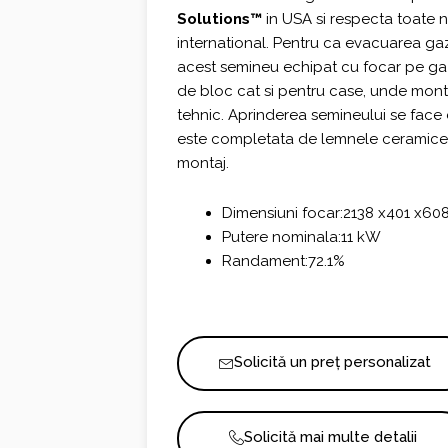
Solutions™
in USA si respecta toate 
international. Pentru ca evacuarea gaz
acest semineu echipat cu focar pe ga
de bloc cat si pentru case, unde mont
tehnic. Aprinderea semineului se face 
este completata de lemnele ceramice p
montaj.
Dimensiuni focar:2138 x401 x6
Putere nominala:11 kW
Randament:72.1%
Solicită un preț personalizat
Solicită mai multe detalii