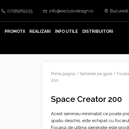
0758969235
info@exclusivdesign.ro
Bucuresti
E
PROMOTII
REALIZARI
INFO UTILE
DISTRIBUITORI
Prima pagină
/
Seminee pe gaze
/
Focare
200
Space Creator 200
Acest semineu minimalist ce poate pre
spatiu deschis, este echipat cu focaru
Focarul de ultima generatie este prod