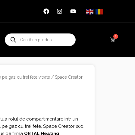
Products
0
Cart
search
 pe gaz cu trei fete vitrate
/ Space Creator
lua rolul de compartimentare intr-un
l pe gaz cu trei fete, Space Creator 200.
us de firma
ORTAL Heating