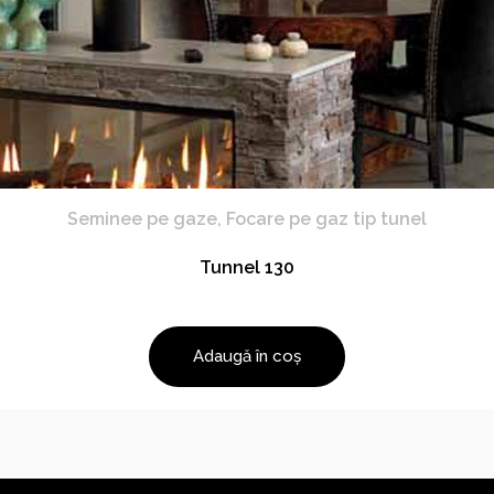
Seminee pe gaze
,
Focare pe gaz tip tunel
Tunnel 130
Adaugă în coș