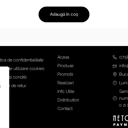
e
e
ț
ț
Adaugă în coș
u
u
l
l
i
c
n
u
i
r
ț
e
Acasa
075
tica de confidentialitate
i
n
Produse
info
a
t
tica de utilizare cookies
Promotii
Bucu
l
e
eni si conditii
a
s
Realizari
Luni
mular de retur
i
f
t
Info Utile
Samb
o
e
numa
Distribuitori
s
:
o zi 
Contact
t
3
:
.
4
3