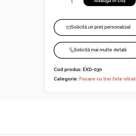
Adaugă în coș
CRYSTAL
3D
50/70
-
Solicită un preț personalizat
German
Edition
Solicită mai multe detalii
Cod produs: EXD-030
Categorie:
Focare cu trei fete vitra