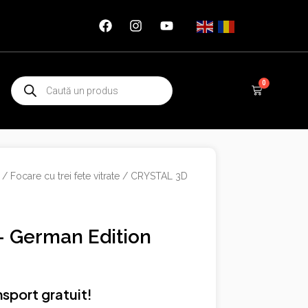
Products
0
Cart
search
/
Focare cu trei fete vitrate
/ CRYSTAL 3D
 German Edition
sport gratuit!