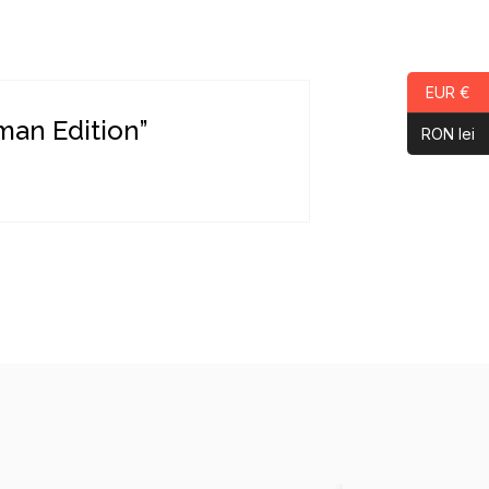
EUR €
man Edition”
RON lei