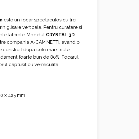
0 €.
n
este un focar spectaculos cu trei
rin glisare verticala. Pentru curatare si
ete laterale. Modelul
CRYSTAL 3D
catre compania A-CAMINETTI, avand o
 construit dupa cele mai stricte
andament foarte bun de 80%. Focarul
iorul captusit cu vermiculita.
700 x 425 mm