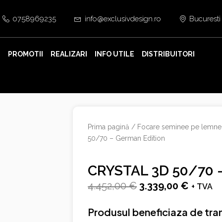
0758969235
info@exclusivdesign.ro
Bucuresti
E
PROMOTII
REALIZARI
INFO UTILE
DISTRIBUITORI
Prima pagină
/
Focare seminee pe lemne
50/70 – German Edition
CRYSTAL 3D 50/70 –
Prețul
Prețul
4.452,00
€
3.339,00
€
+ TVA
inițial
curent
Produsul beneficiaza de tran
a
este: