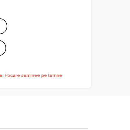
te
,
Focare seminee pe lemne