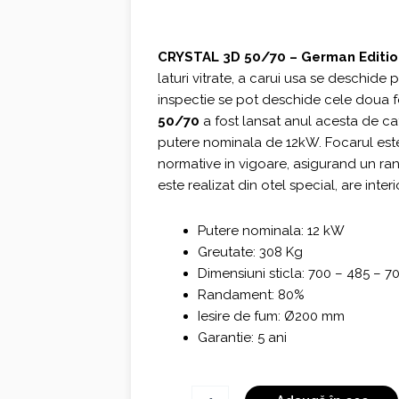
fost:
3.339,0
4.452,00 €.
CRYSTAL 3D 50/70 – German Editio
laturi vitrate, a carui usa se deschide p
inspectie se pot deschide cele doua f
50/70
a fost lansat anul acesta de 
putere nominala de 12kW. Focarul este
normative in vigoare, asigurand un r
este realizat din otel special, are inter
Putere nominala: 12 kW
Greutate: 308 Kg
Dimensiuni sticla: 700 – 485 – 
Randament: 80%
Iesire de fum: Ø200 mm
Garantie: 5 ani
Cantitate