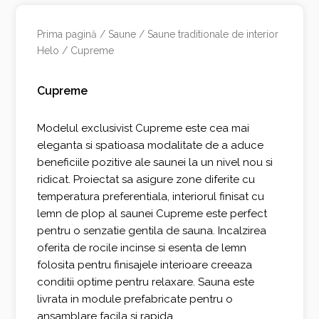
Prima pagină
/
Saune
/
Saune traditionale de interior
Helo
/ Cupreme
Cupreme
Modelul exclusivist Cupreme este cea mai
eleganta si spatioasa modalitate de a aduce
beneficiile pozitive ale saunei la un nivel nou si
ridicat. Proiectat sa asigure zone diferite cu
temperatura preferentiala, interiorul finisat cu
lemn de plop al saunei Cupreme este perfect
pentru o senzatie gentila de sauna. Incalzirea
oferita de rocile incinse si esenta de lemn
folosita pentru finisajele interioare creeaza
conditii optime pentru relaxare. Sauna este
livrata in module prefabricate pentru o
ansamblare facila si rapida.