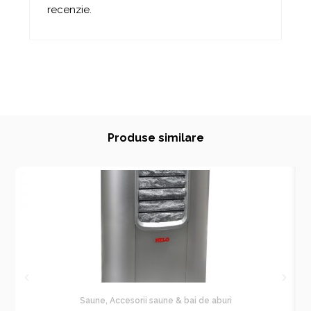
recenzie.
Produse similare
Saune
,
Accesorii saune & bai de aburi