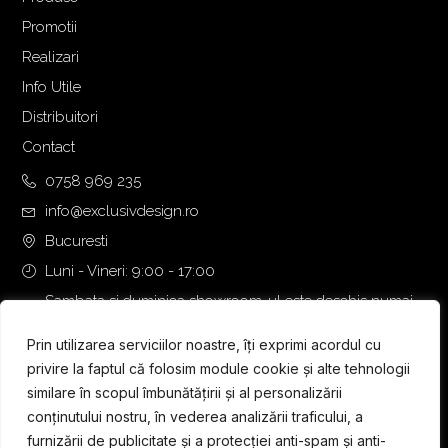
Promotii
Realizari
Info Utile
Distribuitori
Contact
0758 969 235
info@exclusivdesign.ro
Bucuresti
Luni - Vineri: 9:00 - 17:00
Sambata si duminica showroom-ul este deschis numai
daca intalnirea se programeaza telefonic cu o zi inainte.
Prin utilizarea serviciilor noastre, îți exprimi acordul cu
privire la faptul că folosim module cookie și alte tehnologii
similare în scopul îmbunătățirii și al personalizării
conținutului nostru, în vederea analizării traficului, a
furnizării de publicitate și a protecției anti-spam și anti-