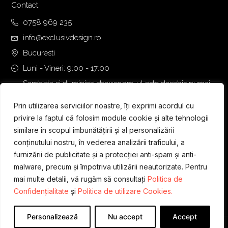
Contact
0758 969 235
info@exclusivdesign.ro
Bucuresti
Luni - Vineri: 9:00 - 17:00
Sambata si duminica showroom-ul este deschis numai
daca intalnirea se programeaza telefonic cu o zi inainte.
Prin utilizarea serviciilor noastre, îți exprimi acordul cu
privire la faptul că folosim module cookie și alte tehnologii
similare în scopul îmbunătățirii și al personalizării
conținutului nostru, în vederea analizării traficului, a
furnizării de publicitate și a protecției anti-spam și anti-
malware, precum și împotriva utilizării neautorizate. Pentru
mai multe detalii, vă rugăm să consultați
Politica de
Confidențialitate
și
Politica de utilizare Cookies.
Personalizează
Nu accept
Accept
Designed & Developed by
WEDEV IT