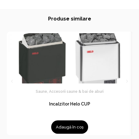
Produse similare
Saune
,
Accesorii saune & bai de aburi
Incalzitor Helo CUP
Adaugă în coș