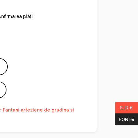
nfirmarea plății
EUR €
r
,
Fantani arteziene de gradina si
RON lei