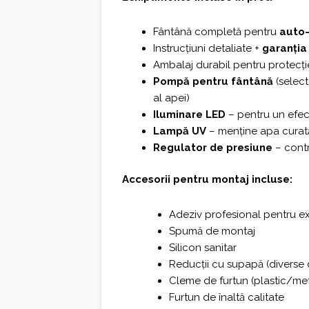
Fântână completă pentru
auto
Instrucțiuni detaliate +
garanția
Ambalaj durabil pentru protecți
Pompă pentru fântână
(select
al apei)
Iluminare LED
– pentru un efe
Lampă UV
– menține apa curată 
Regulator de presiune
– contr
Accesorii pentru montaj incluse:
Adeziv profesional pentru ext
Spumă de montaj
Silicon sanitar
Reducții cu supapă (diverse
Cleme de furtun (plastic/met
Furtun de înaltă calitate