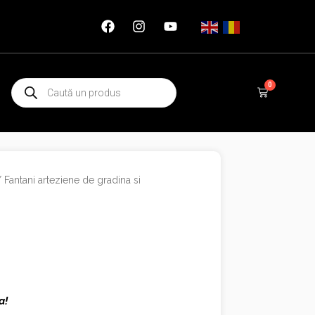
Products
0
Cart
search
/
Fantani arteziene de gradina si
a!