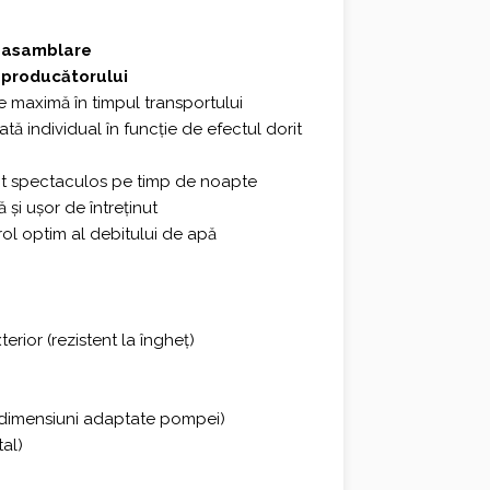
-asamblare
 producătorului
e maximă în timpul transportului
ată individual în funcție de efectul dorit
ct spectaculos pe timp de noapte
și ușor de întreținut
ol optim al debitului de apă
erior (rezistent la îngheț)
 dimensiuni adaptate pompei)
al)