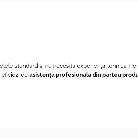
lele standard și nu necesită experiență tehnică. Pe
neficiezi de
asistență profesională din partea prod