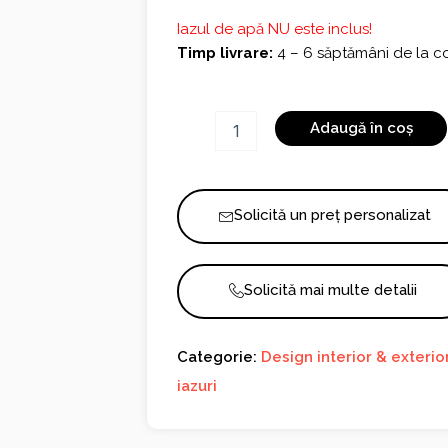
Iazul de apă NU este inclus!
Timp livrare:
4 – 6 săptămâni de la co
Cantitate
Adaugă în coș
Fantana
cu
Cai
1136
Solicită un preț personalizat
Solicită mai multe detalii
Categorie:
Design interior & exterio
iazuri