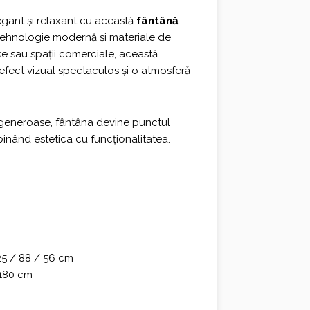
0 €.
legant și relaxant cu această
fântână
u tehnologie modernă și materiale de
rase sau spații comerciale, această
efect vizual spectaculos și o atmosferă
 generoase, fântâna devine punctul
binând estetica cu funcționalitatea.
5 / 88 / 56 cm
180 cm