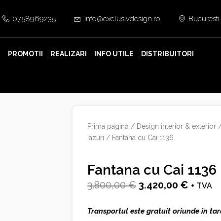
0758969235
info@exclusivdesign.ro
Bucuresti
E
PROMOTII
REALIZARI
INFO UTILE
DISTRIBUITORI
Prima pagină
/
Design interior & exterior
iazuri
/ Fantana cu Cai 1136
Fantana cu Cai 1136
Prețul
Prețul
3.800,00
€
3.420,00
€
+ TVA
inițial
curent
Transportul este gratuit oriunde in tar
a
este: