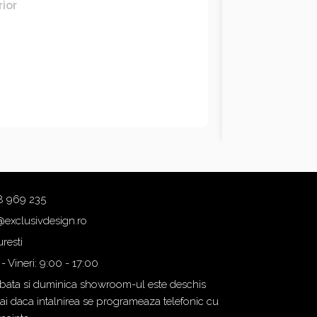
rior
8 969 235
@exclusivdesign.ro
resti
 - Vineri: 9:00 - 17:00
ata si duminica showroom-ul este deschis
i daca intalnirea se programeaza telefonic cu