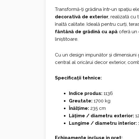
fost:
3.420,0
Transformă-ți grădina într-un spațiu e
decorativă de exterior
, realizată c
3.800,00 €.
înaltă calitate. Ideală pentru curți, te
fântână de grădină cu apă
oferă un 
liniștitoare.
Cu un design impunător și dimensiuni
central al oricărui decor exterior, com
Specificații tehnice:
Indice produs:
1136
Greutate:
1700 kg
Înălțime:
235 cm
Lățime / diametru exterior:
12
Lungime / diametru interior:
Echipamente incluse in pret: