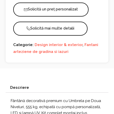
Umbrela
Solicită un preț personalizat
cu
Doua
Niveluri
1125
Solicită mai multe detalii
Categorie:
Design interior & exterior
,
Fantani
arteziene de gradina si iazuri
Descriere
Fântână decorativă premium cu Umbrela pe Doua
Niveluri, 555 kg, echipată cu pompă personalizată,
LED și lampă UV. Kit complet montaj inclus,