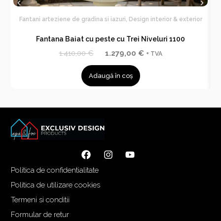
Fantani arteziene de gradina si iazuri
,
Design interior & exterior
F
Fantana Baiat cu peste cu Trei Niveluri 1100
P
P
1.410,00
€
1.279,00
€
+ TVA
r
r
Adaugă în coș
e
e
ț
ț
u
u
l
l
i
c
n
u
i
r
ț
e
Politica de confidentialitate
i
n
a
t
Politica de utilizare cookies
l
e
Termeni si conditii
a
s
Formular de retur
f
t