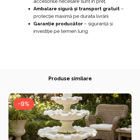
accesoriile necesare sunt în preț.
Ambalare sigură și transport gratuit
–
protecție maximă pe durata livrării.
Garanție producător
– siguranță și
investiție pe termen lung.
Produse similare
-9%
-9%