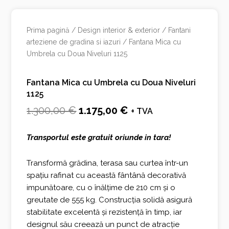
Prima pagină
/
Design interior & exterior
/
Fantani
arteziene de gradina si iazuri
/ Fantana Mica cu
Umbrela cu Doua Niveluri 1125
Fantana Mica cu Umbrela cu Doua Niveluri
1125
Prețul
Prețul
1.300,00
€
1.175,00
€
+ TVA
inițial
curent
Transportul este gratuit oriunde in tara!
a
este:
fost:
1.175,00 €.
Transformă grădina, terasa sau curtea într-un
spațiu rafinat cu această fântână decorativă
1.300,00 €.
impunătoare, cu o înălțime de 210 cm și o
greutate de 555 kg. Construcția solidă asigură
stabilitate excelentă și rezistență în timp, iar
designul său creează un punct de atracție