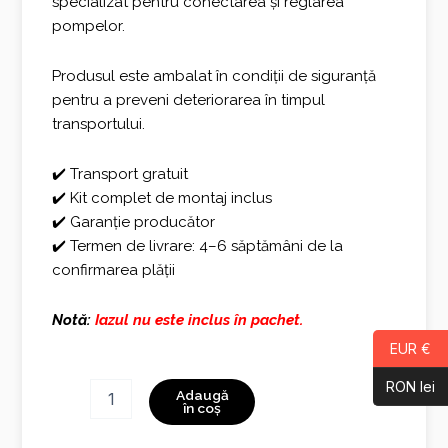
specializat pentru conectarea și reglarea
pompelor.
Produsul este ambalat în condiții de siguranță
pentru a preveni deteriorarea în timpul
transportului.
✔️ Transport gratuit
✔️ Kit complet de montaj inclus
✔️ Garanție producător
✔️ Termen de livrare: 4–6 săptămâni de la
confirmarea plății
Notă:
Iazul nu este inclus în pachet.
EUR €
RON lei
Cantitate
Adaugă
Fantana
în coș
Mica
cu