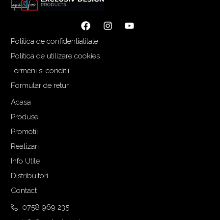
n
u
i
r
ț
e
Politica de confidentialitate
i
n
a
t
Politica de utilizare cookies
l
e
Termeni si conditii
a
s
Formular de retur
f
t
o
e
Acasa
s
:
Produse
t
1
Promotii
:
.
Realizari
2
9
.
0
Info Utile
1
0
Distribuitori
1
,
Contact
1
0
,
0
0758 969 235
0