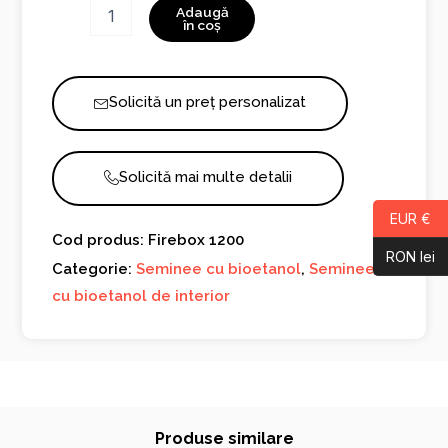
Cantitate
Adaugă
Firebox
în coș
1200
Solicită un preț personalizat
Solicită mai multe detalii
EUR €
Cod produs: Firebox 1200
RON lei
Categorie:
Seminee cu bioetanol
,
Seminee
cu bioetanol de interior
Produse similare