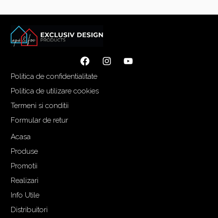
u
u
l
l
i
c
n
u
i
r
ț
e
i
n
Politica de confidentialitate
a
t
Politica de utilizare cookies
l
e
Termeni si conditii
a
s
f
t
Formular de retur
o
e
Acasa
s
:
Produse
t
3
:
.
Promotii
4
2
Realizari
.
5
Info Utile
3
5
Distribuitori
4
,