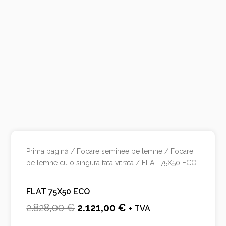
Prima pagină
/
Focare seminee pe lemne
/
Focare
pe lemne cu o singura fata vitrata
/ FLAT 75X50 ECO
FLAT 75X50 ECO
Prețul
Prețul
2.828,00
€
2.121,00
€
+ TVA
inițial
curent