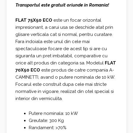
Transportul este gratuit oriunde in Romania!
a
este:
fost:
2.121,00 €.
FLAT 75X50 ECO
este un focar orizontal
impresionant, a carui usa se deschide atat prin
2.828,00 €.
glisare verticala cat si normal, pentru curatare.
Fara indoiala este unul din cele mai
spectaculoase focare de acest tip si are cu
siguranta un pret imbatabil, comparative cu
orice alt produs din categoria sa. Modelul
FLAT
70X50 ECO
este produs de catre compania A-
CAMINETTI, avand o putere nominala de 10 kW.
Focarul este construit dupa cele mai stricte
normative in vigoare, realizat din otel special si
interior din vermiculita.
Putere nominala: 10 kW
Greutate: 300 Kg
Randament: >70%