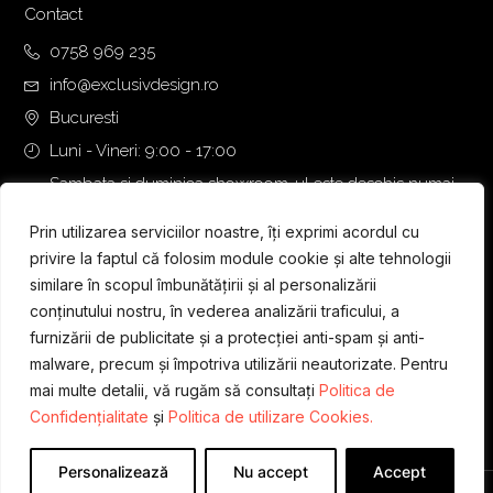
0
0
Contact
,
0
0758 969 235
0
info@exclusivdesign.ro
0
€
.
Bucuresti
€
Luni - Vineri: 9:00 - 17:00
.
Sambata si duminica showroom-ul este deschis numai
daca intalnirea se programeaza telefonic cu o zi inainte.
Prin utilizarea serviciilor noastre, îți exprimi acordul cu
privire la faptul că folosim module cookie și alte tehnologii
similare în scopul îmbunătățirii și al personalizării
conținutului nostru, în vederea analizării traficului, a
furnizării de publicitate și a protecției anti-spam și anti-
malware, precum și împotriva utilizării neautorizate. Pentru
mai multe detalii, vă rugăm să consultați
Politica de
Confidențialitate
și
Politica de utilizare Cookies.
Personalizează
Nu accept
Accept