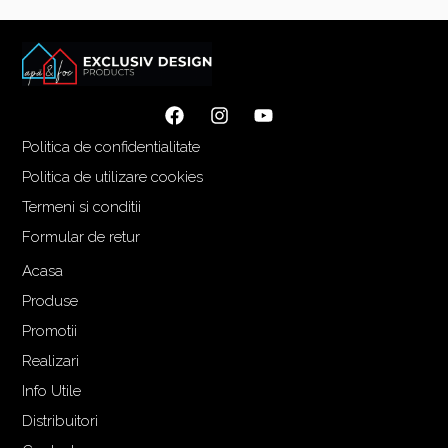
l
l
i
c
n
u
i
r
ț
e
i
n
Politica de confidentialitate
a
t
Politica de utilizare cookies
l
e
Termeni si conditii
a
s
f
t
Formular de retur
o
e
Acasa
s
:
Produse
t
3
:
.
Promotii
4
2
Realizari
.
5
Info Utile
3
5
Distribuitori
4
,