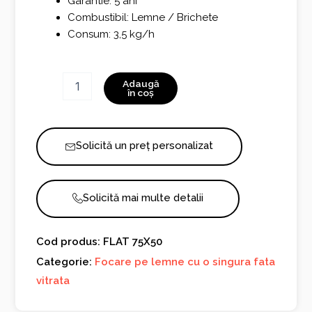
Garantie: 5 ani
Combustibil: Lemne / Brichete
Consum: 3,5 kg/h
Cantitate
Adaugă
FLAT
în coș
75X50
Solicită un preț personalizat
Solicită mai multe detalii
Cod produs: FLAT 75X50
Categorie:
Focare pe lemne cu o singura fata
vitrata