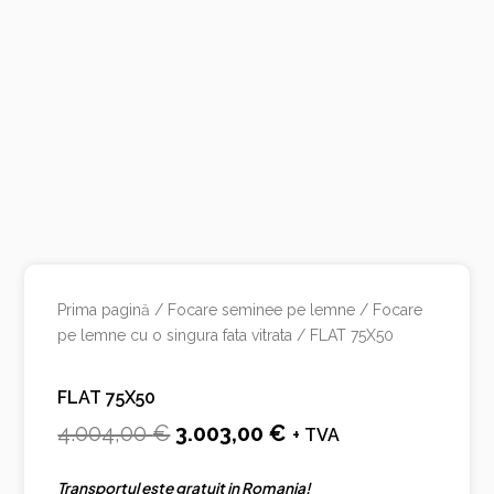
Prima pagină
/
Focare seminee pe lemne
/
Focare
pe lemne cu o singura fata vitrata
/ FLAT 75X50
FLAT 75X50
Prețul
Prețul
4.004,00
€
3.003,00
€
+ TVA
inițial
curent
Transportul este gratuit in Romania!