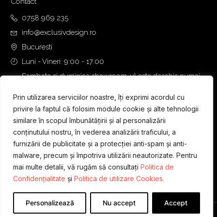
0
0
Contact
,
0
0758 969 235
0
info@exclusivdesign.ro
0
€
.
Bucuresti
€
Luni - Vineri: 9:00 - 17:00
.
Sambata si duminica showroom-ul este deschis numai
daca intalnirea se programeaza telefonic cu o zi inainte.
Prin utilizarea serviciilor noastre, îți exprimi acordul cu
privire la faptul că folosim module cookie și alte tehnologii
similare în scopul îmbunătățirii și al personalizării
conținutului nostru, în vederea analizării traficului, a
furnizării de publicitate și a protecției anti-spam și anti-
malware, precum și împotriva utilizării neautorizate. Pentru
mai multe detalii, vă rugăm să consultați
Politica de
Confidențialitate
și
Politica de utilizare Cookies.
Personalizează
Nu accept
Accept
Designed & Developed by
WEDEV IT