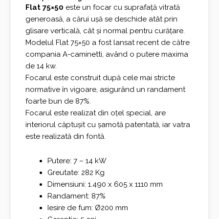
a
este:
Flat 75×50
este un focar cu suprafață vitrată
generoasă, a cărui ușă se deschide atât prin
fost:
3.003,00 €.
glisare verticală, cât și normal pentru curățare.
4.004,00 €.
Modelul Flat 75×50 a fost lansat recent de către
compania A-caminetti, având o putere maxima
de 14 kw.
Focarul este construit după cele mai stricte
normative în vigoare, asigurând un randament
foarte bun de 87%.
Focarul este realizat din oțel special, are
interiorul căptușit cu șamotă patentată, iar vatra
este realizată din fontă.
Putere: 7 – 14 kW
Greutate: 282 Kg
Dimensiuni: 1.490 x 605 x 1110 mm
Randament: 87%
Iesire de fum: Ø200 mm