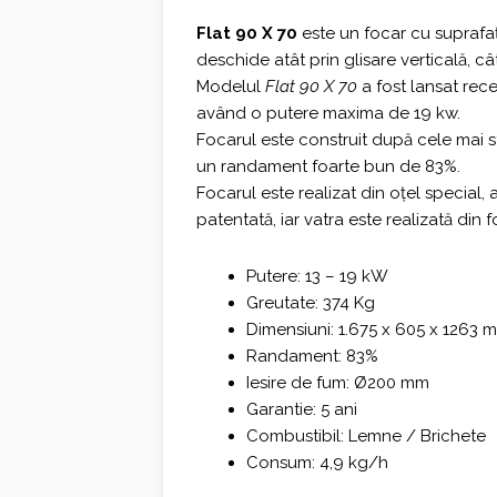
fost:
3.497,0
Flat 90 X 70
este un focar cu suprafaț
deschide atât prin glisare verticală, câ
4.663,00 €.
Modelul
Flat 90 X 70
a fost lansat rec
având o putere maxima de 19 kw.
Focarul este construit după cele mai s
un randament foarte bun de 83%.
Focarul este realizat din oțel special, 
patentată, iar vatra este realizată din f
Putere: 13 – 19 kW
Greutate: 374 Kg
Dimensiuni: 1.675 x 605 x 1263 
Randament: 83%
Iesire de fum: Ø200 mm
Garantie: 5 ani
Combustibil: Lemne / Brichete
Consum: 4,9 kg/h