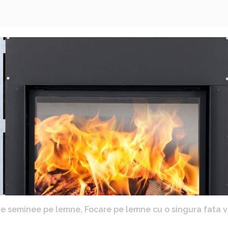
re seminee pe lemne
,
Focare pe lemne cu o singura fata v