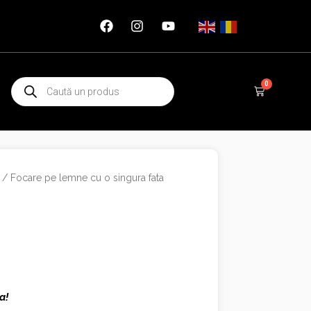
Products
0
Cart
search
/
Focare pe lemne cu o singura fata
a!