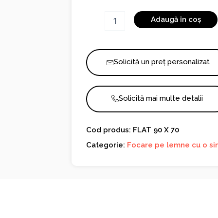
Cantitate
Adaugă în coș
FLAT
90
X
70
Solicită un preț personalizat
Solicită mai multe detalii
Cod produs: FLAT 90 X 70
Categorie:
Focare pe lemne cu o sin