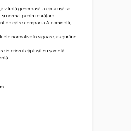
0 €.
ă vitrată generoasă, a cărui ușă se
t și normal pentru curățare.
ent de către compania A-caminetti,
tricte normative în vigoare, asigurând
are interiorul căptușit cu șamotă
ontă.
mm