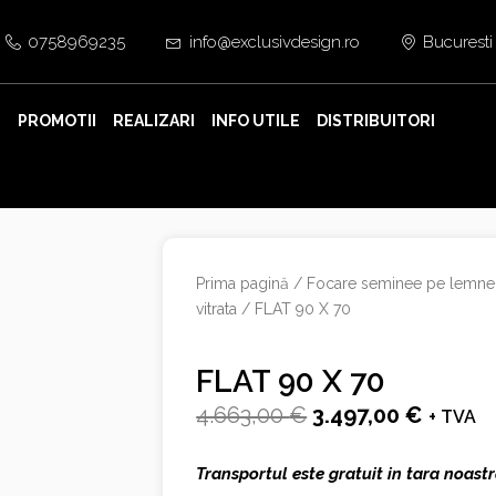
0758969235
info@exclusivdesign.ro
Bucuresti
E
PROMOTII
REALIZARI
INFO UTILE
DISTRIBUITORI
Prima pagină
/
Focare seminee pe lemne
vitrata
/ FLAT 90 X 70
FLAT 90 X 70
Prețul
Prețul
4.663,00
€
3.497,00
€
+ TVA
inițial
curent
Transportul este gratuit in tara noastr
a
este: