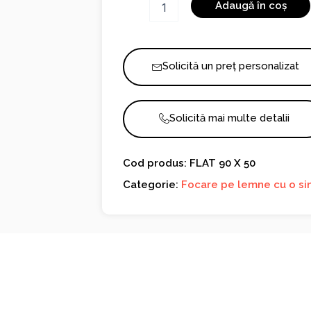
Adaugă în coș
FLAT
90
X
50
Solicită un preț personalizat
Solicită mai multe detalii
Cod produs: FLAT 90 X 50
Categorie:
Focare pe lemne cu o sin