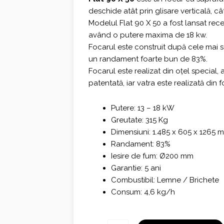
deschide atât prin glisare verticală, câ
fost:
3.255,0
Modelul Flat 90 X 50 a fost lansat rec
4.340,00 €.
având o putere maxima de 18 kw.
Focarul este construit după cele mai s
un randament foarte bun de 83%.
Focarul este realizat din oțel special, 
patentată, iar vatra este realizată din f
Putere: 13 – 18 kW
Greutate: 315 Kg
Dimensiuni: 1.485 x 605 x 1265 
Randament: 83%
Iesire de fum: Ø200 mm
Garantie: 5 ani
Combustibil: Lemne / Brichete
Consum: 4,6 kg/h
Cantitate