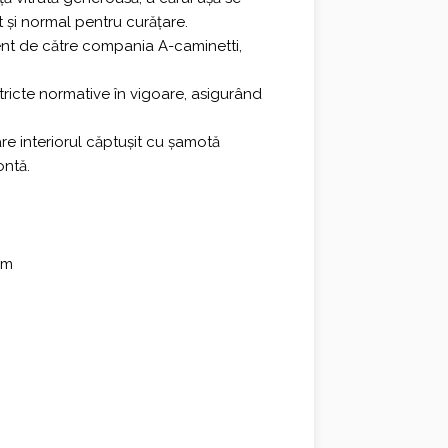
t și normal pentru curățare.
0 €.
ent de către compania A-caminetti,
tricte normative în vigoare, asigurând
are interiorul căptușit cu șamotă
ontă.
mm