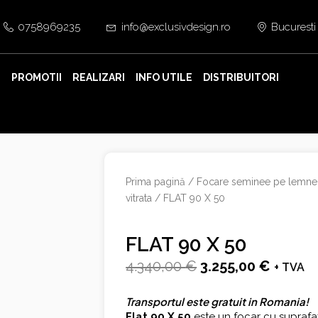
0758969235
info@exclusivdesign.ro
Bucuresti
E
PROMOTII
REALIZARI
INFO UTILE
DISTRIBUITORI
Prima pagină
/
Focare seminee pe lemne
vitrata
/ FLAT 90 X 50
FLAT 90 X 50
Prețul
Prețul
4.340,00
€
3.255,00
€
+ TVA
inițial
curent
Transportul este gratuit in Romania!
a
este:
Flat 90 X 50
este un focar cu suprafaț