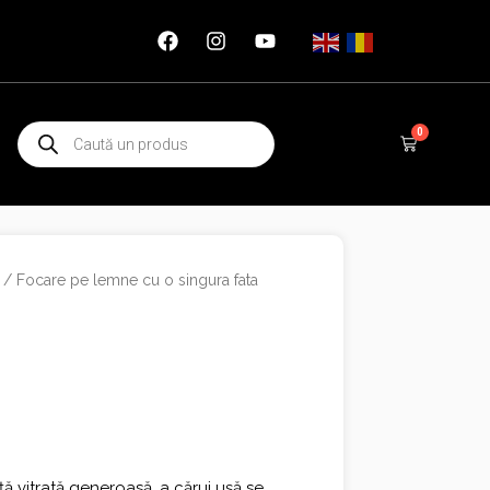
Products
0
Cart
search
/
Focare pe lemne cu o singura fata
ă vitrată generoasă, a cărui ușă se