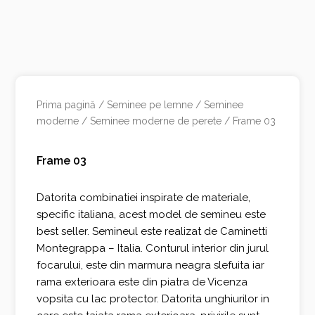
Prima pagină
/
Seminee pe lemne
/
Seminee
moderne
/
Seminee moderne de perete
/ Frame 03
Frame 03
Datorita combinatiei inspirate de materiale,
specific italiana, acest model de semineu este
best seller. Semineul este realizat de Caminetti
Montegrappa – Italia. Conturul interior din jurul
focarului, este din marmura neagra slefuita iar
rama exterioara este din piatra de Vicenza
vopsita cu lac protector. Datorita unghiurilor in