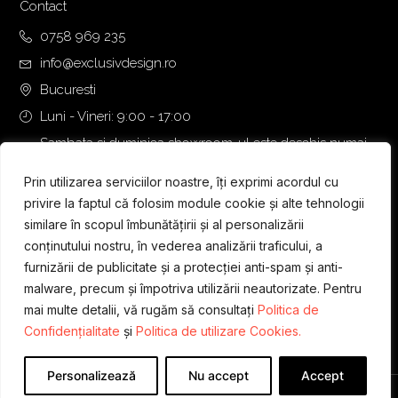
Contact
0758 969 235
info@exclusivdesign.ro
Bucuresti
Luni - Vineri: 9:00 - 17:00
Sambata si duminica showroom-ul este deschis numai
daca intalnirea se programeaza telefonic cu o zi inainte.
Prin utilizarea serviciilor noastre, îți exprimi acordul cu
privire la faptul că folosim module cookie și alte tehnologii
similare în scopul îmbunătățirii și al personalizării
conținutului nostru, în vederea analizării traficului, a
furnizării de publicitate și a protecției anti-spam și anti-
malware, precum și împotriva utilizării neautorizate. Pentru
mai multe detalii, vă rugăm să consultați
Politica de
Confidențialitate
și
Politica de utilizare Cookies.
Personalizează
Nu accept
Accept
Designed & Developed by
WEDEV IT