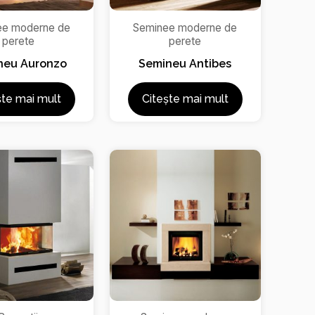
ee moderne de
Seminee moderne de
perete
perete
neu Auronzo
Semineu Antibes
ște mai mult
Citește mai mult