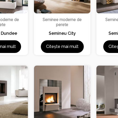
oderne de
Seminee moderne de
Semin
ete
perete
 Dundee
Semineu City
Semi
mai mult
Citește mai mult
Cite