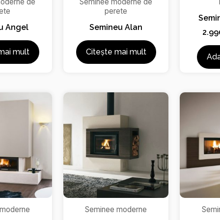
oderne de
Seminee moderne de
ete
perete
Semi
u Angel
Semineu Alan
2.99
mai mult
Citește mai mult
Ada
 moderne
Seminee moderne
Semi