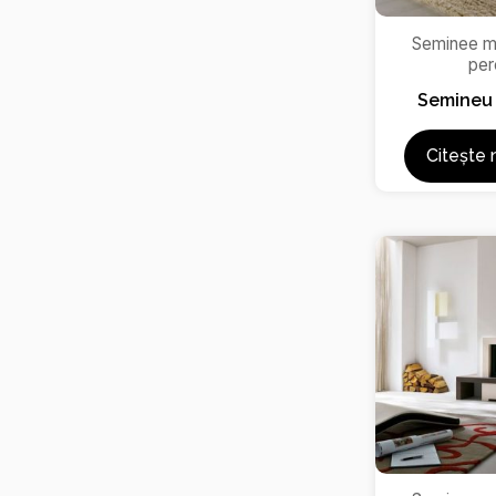
Seminee m
per
Semineu
Citește 