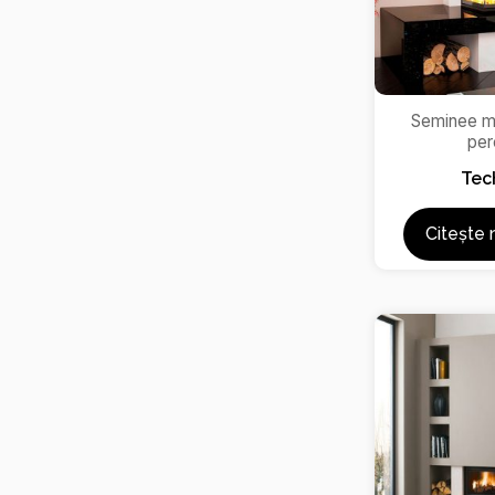
Seminee m
per
Tec
Citește 