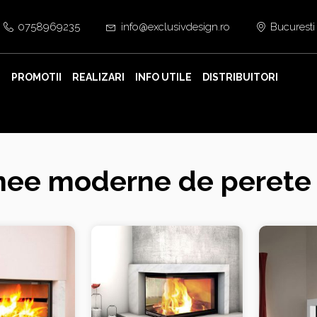
0758969235
info@exclusivdesign.ro
Bucuresti
E
PROMOTII
REALIZARI
INFO UTILE
DISTRIBUITORI
nee moderne de perete