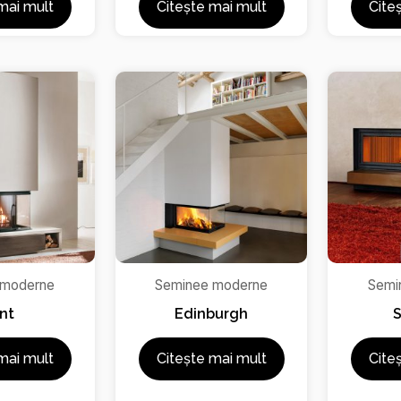
mai mult
Citește mai mult
Cite
 moderne
Seminee moderne
Semi
nt
Edinburgh
S
mai mult
Citește mai mult
Cite