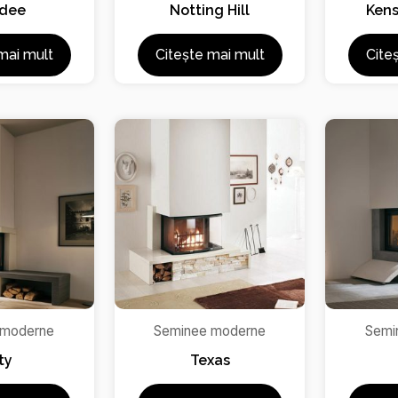
dee
Notting Hill
Kens
mai mult
Citește mai mult
Cite
 moderne
Seminee moderne
Semi
ty
Texas