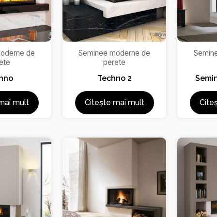
oderne de
Seminee moderne de
Semin
ete
perete
hno
Techno 2
Semin
mai mult
Citește mai mult
Cite