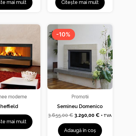
ște mai mult
Citește mai mult
Prețul
Prețul
inițial
curent
-10%
a
este:
fost:
3.290,00 €.
3.655,00 €.
nee moderne
Promotii
heffield
Semineu Domenico
3.655,00
€
3.290,00
€
+ TVA
ște mai mult
Adaugă în coș