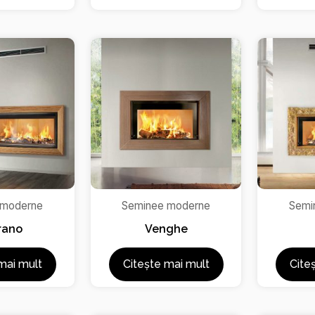
 moderne
Seminee moderne
Semi
rano
Venghe
mai mult
Citește mai mult
Cite