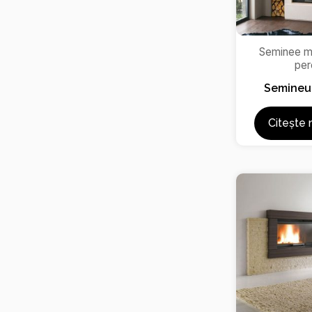
Seminee m
per
Semineu
Citește 