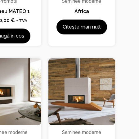
Promotii
Seminee moderne
neu MATEO 1
Africa
0,00
€
+ TVA
Citește mai mult
ugă în coș
nee moderne
Seminee moderne