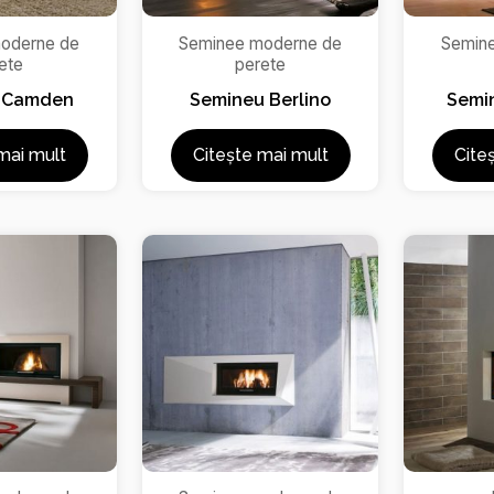
oderne de
Seminee moderne de
Semin
ete
perete
 Camden
Semineu Berlino
Semi
mai mult
Citește mai mult
Cite