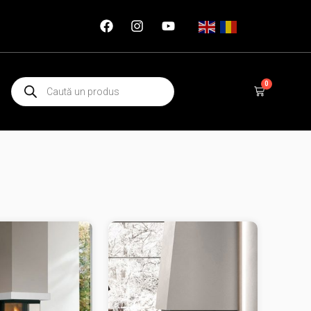
Products
0
Cart
search