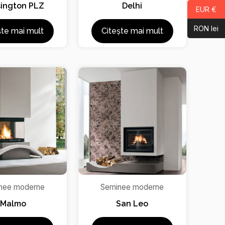
ington PLZ
Delhi
EUR €
RON lei
ște mai mult
Citește mai mult
nee moderne
Seminee moderne
Malmo
San Leo