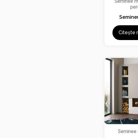
Seminee m
per
Semine
Citește 
Seminee