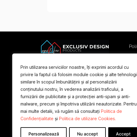
Poli
Poli
Term
Prin utilizarea serviciilor noastre, îți exprimi acordul cu
For
privire la faptul că folosim module cookie și alte tehnologi
similare în scopul îmbunătățirii și al personalizării
conținutului nostru, în vederea analizării traficului, a
furnizării de publicitate și a protecției anti-spam și anti-
malware, precum și împotriva utilizării neautorizate. Pentru
mai multe detalii, vă rugăm să consultați
Politica de
Confidențialitate
și
Politica de utilizare Cookies.
Personalizează
Nu accept
Accept