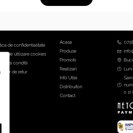
u
u
l
l
i
c
n
u
i
r
ț
e
Acasa
075
tica de confidentialitate
i
n
Produse
info
a
t
tica de utilizare cookies
Promotii
Bucu
l
e
eni si conditii
a
s
Realizari
Luni
mular de retur
i
f
t
Info Utile
Samb
o
e
numa
Distribuitori
s
:
o zi 
Contact
t
1
:
.
2
9
.
8
2
3
0
,