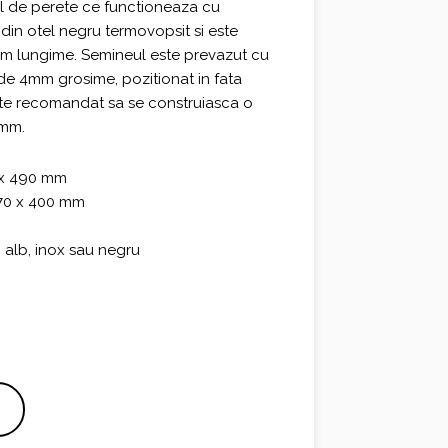
.
il de perete ce functioneaza cu
 din otel negru termovopsit si este
cm lungime. Semineul este prevazut cu
de 4mm grosime, pozitionat in fata
ste recomandat sa se construiasca o
 mm.
 x 490 mm
170 x 400 mm
 alb, inox sau negru