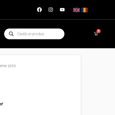
Products
0
Cart
search
rame 1200
a!