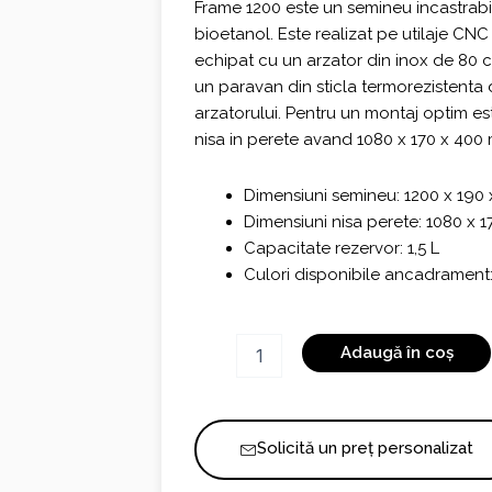
fost:
910,00 €
Frame 1200 este un semineu incastrab
bioetanol. Este realizat pe utilaje CNC
1.060,00 €.
echipat cu un arzator din inox de 80 
un paravan din sticla termorezistenta 
arzatorului. Pentru un montaj optim e
nisa in perete avand 1080 x 170 x 400
Dimensiuni semineu: 1200 x 190
Dimensiuni nisa perete: 1080 x 
Capacitate rezervor: 1,5 L
Culori disponibile ancadrament:
Cantitate
Adaugă în coș
Frame
1200
Solicită un preț personalizat