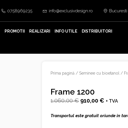
0758969235
info@exclusivdesign.ro
Bucuresti
E
PROMOTII
REALIZARI
INFO UTILE
DISTRIBUITORI
Prima pagină
/
Seminee cu bioetanol
/ F
Frame 1200
Prețul
Prețul
1.060,00
€
910,00
€
+ TVA
inițial
curent
Transportul este gratuit oriunde in tar
a
este: