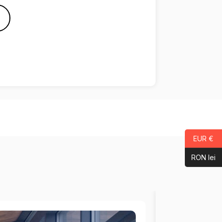
EUR €
RON lei