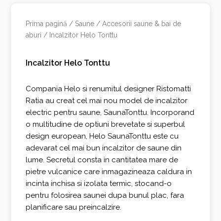
Prima pagină
/
Saune
/
Accesorii saune & bai de
aburi
/ Incalzitor Helo Tonttu
Incalzitor Helo Tonttu
Compania Helo si renumitul designer Ristomatti
Ratia au creat cel mai nou model de incalzitor
electric pentru saune, SaunaTonttu. Incorporand
o multitudine de optiuni brevetate si superbul
design european, Helo SaunaTonttu este cu
adevarat cel mai bun incalzitor de saune din
lume. Secretul consta in cantitatea mare de
pietre vulcanice care inmagazineaza caldura in
incinta inchisa si izolata termic, stocand-o
pentru folosirea saunei dupa bunul plac, fara
planificare sau preincalzire.