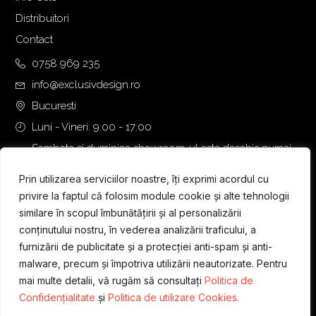
Distribuitori
Contact
0758 969 235
info@exclusivdesign.ro
Bucuresti
Luni - Vineri: 9:00 - 17:00
Sambata si duminica showroom-ul este deschis numai
daca intalnirea se programeaza telefonic cu o zi inainte.
Prin utilizarea serviciilor noastre, îți exprimi acordul cu
privire la faptul că folosim module cookie și alte tehnologii
similare în scopul îmbunătățirii și al personalizării
conținutului nostru, în vederea analizării traficului, a
furnizării de publicitate și a protecției anti-spam și anti-
malware, precum și împotriva utilizării neautorizate. Pentru
mai multe detalii, vă rugăm să consultați
Politica de
Confidențialitate
și
Politica de utilizare Cookies.