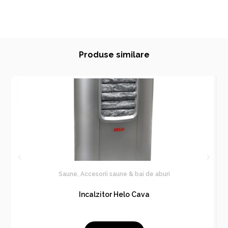
Produse similare
Saune
,
Accesorii saune & bai de aburi
Incalzitor Helo Cava