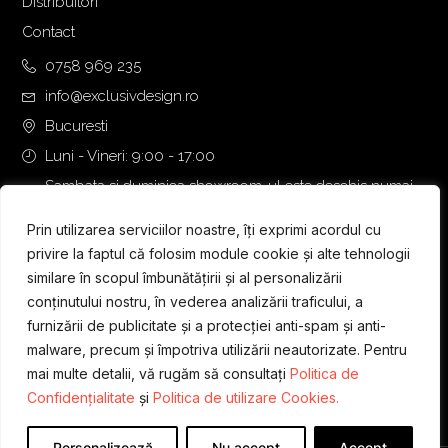
Distribuitori
Contact
0758 969 235
info@exclusivdesign.ro
Bucuresti
Luni - Vineri: 9:00 - 17:00
Sambata si duminica showroom-ul este deschis numai
daca intalnirea se programeaza telefonic cu o zi inainte.
Prin utilizarea serviciilor noastre, îți exprimi acordul cu
privire la faptul că folosim module cookie și alte tehnologii
similare în scopul îmbunătățirii și al personalizării
conținutului nostru, în vederea analizării traficului, a
furnizării de publicitate și a protecției anti-spam și anti-
malware, precum și împotriva utilizării neautorizate. Pentru
mai multe detalii, vă rugăm să consultați
Politica de
Confidențialitate
și
Politica de utilizare Cookies.
Personalizează
Nu accept
Accept