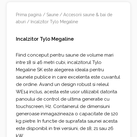
Prima pagină
/
Saune
/
Accesorii saune & bai de
aburi
/ Incalzitor Tylo Megaline
Incalzitor Tylo Megaline
Fiind conceput pentru saune de volume mari
intre 18 si 46 metri cubi, incalzitorul Tylo
Megaline SK este alegerea ideala pentru
saunele publice in care excelenta este cuvantul
de ordine. Avand un design robust si releul
WE14 inclus, acesta este usor utilizabil datorita
panoului de control de ultima generatie cu
touchscreen, H2. Containerul de dimensiuni
generoase inmagazineaza o capacitate de 120
kg pietre. In functie de suprafata saunei acesta
este disponibil in trei versiuni, de 18, 21 sau 26
kW.