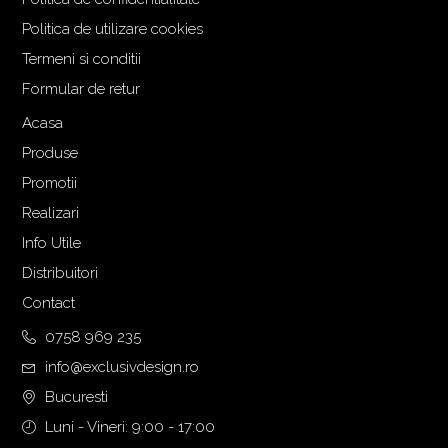
i
n
a
t
Politica de utilizare cookies
l
e
Termeni si conditii
a
s
Formular de retur
f
t
o
e
Acasa
s
:
Produse
t
4
Promotii
:
.
Realizari
4
1
.
8
Info Utile
6
9
Distribuitori
2
,
Contact
9
0
,
0
0758 969 235
0
info@exclusivdesign.ro
0
€
Bucuresti
.
Luni - Vineri: 9:00 - 17:00
€