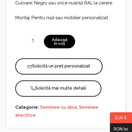
Culoare: Negru sau orice nuanță RAL la cerere
Montaj: Pentru nișă sau mobilier personalizat
Cantitate
Adaugă
Invapo
în coș
Inside
C1800
Solicită un preț personalizat
Solicită mai multe detalii
Categorie:
Seminee cu abur
,
Seminee
electrice
EUR €
RON lei