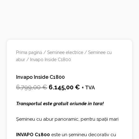
Prima pagină
/
Seminee electrice
/
Seminee cu
abur
/ Invapo Inside C1800
Invapo Inside C1800
Prețul
Prețul
6.799,00
€
6.145,00
€
+ TVA
inițial
curent
Transportul este gratuit oriunde in tara!
a
este:
fost:
6.145,00 €.
Șemineu cu abur panoramic, pentru spații mari
6.799,00 €.
INVAPO C1800
este un șemineu decorativ cu