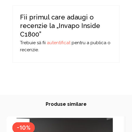
Fii primul care adaugi o
recenzie la „Invapo Inside
C1800”
Trebuie să fii
autentificat
pentru a publica o
recenzie.
Produse similare
-10%
-10%