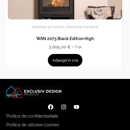
Seminee pe lemne
,
Seminee metalice
WAN 2075 Black Edition High
3.605,00
€
+ TVA
Adaugă în coș
Politica de confidentialitate
Politica de utilizare cookies