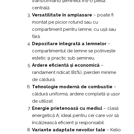
transformând șemineul într-o piesă
centrală.
Versatilitate în amplasare
– poate fi
montat pe picior rotund sau cu
compartiment pentru lemne, cu ușă sau
fără.
Depozitare integrată a lemnelor
–
compartimentul de lemne se potrivește
estetic și practic sub șemineu.
Ardere eficientă și economică
–
randament ridicat (81%), pierderi minime
de căldură.
Tehnologie modernă de combustie
–
căldură uniformă, ardere completă și ușor
de utilizat.
Energie prietenoasă cu mediul
– clasă
energetică A, ideal pentru cei care vor să
încălzească eficient și responsabil.
Variante adaptate nevoilor tale
– Kelio