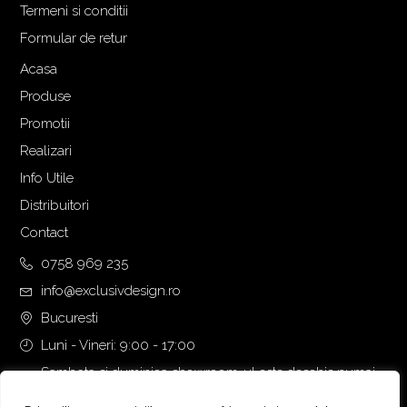
Termeni si conditii
Formular de retur
Acasa
Produse
Promotii
Realizari
Info Utile
Distribuitori
Contact
0758 969 235
info@exclusivdesign.ro
Bucuresti
Luni - Vineri: 9:00 - 17:00
Sambata si duminica showroom-ul este deschis numai
daca intalnirea se programeaza telefonic cu o zi inainte.