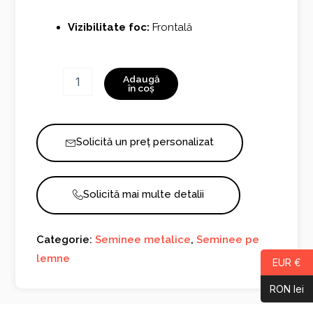
Vizibilitate foc:
Frontală
Cantitate
Adaugă
Kelio
în coș
Box
M
Solicită un preț personalizat
Solicită mai multe detalii
Categorie:
Seminee metalice
,
Seminee pe
lemne
EUR €
RON lei