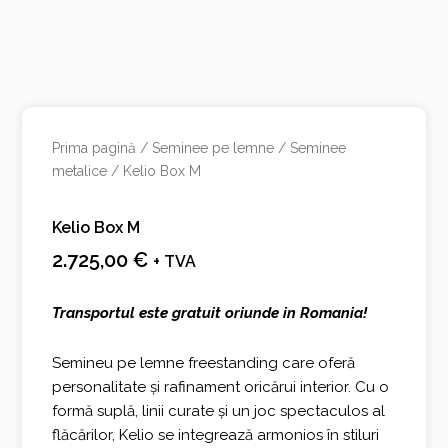
Prima pagină
/
Seminee pe lemne
/
Seminee
metalice
/ Kelio Box M
Kelio Box M
2.725,00
€
+ TVA
Transportul este gratuit oriunde in Romania!
Semineu pe lemne freestanding care oferă
personalitate și rafinament oricărui interior. Cu o
formă suplă, linii curate și un joc spectaculos al
flăcărilor, Kelio se integrează armonios în stiluri