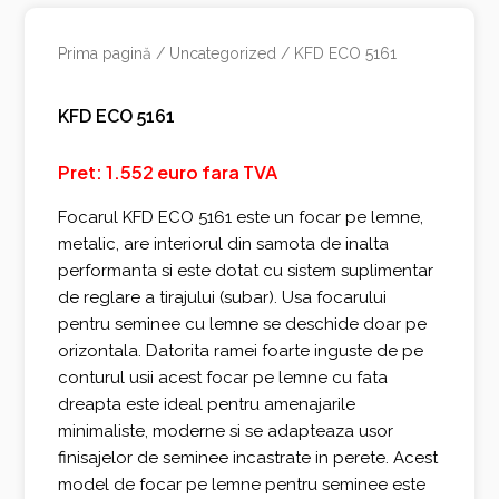
Prima pagină
/
Uncategorized
/ KFD ECO 5161
KFD ECO 5161
Pret: 1.552 euro fara TVA
Transportul este
gratuit oriunde in tara!
Focarul KFD ECO 5161 este un focar pe lemne,
metalic, are interiorul din samota de inalta
performanta si este dotat cu sistem suplimentar
de reglare a tirajului (subar). Usa focarului
pentru seminee cu lemne se deschide doar pe
orizontala. Datorita ramei foarte inguste de pe
conturul usii acest focar pe lemne cu fata
dreapta este ideal pentru amenajarile
minimaliste, moderne si se adapteaza usor
finisajelor de seminee incastrate in perete. Acest
model de focar pe lemne pentru seminee este