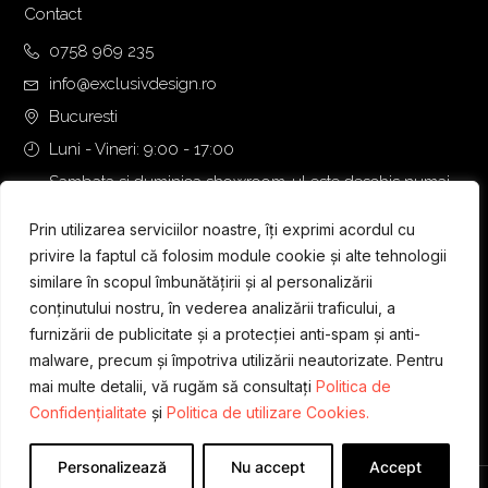
Contact
0758 969 235
info@exclusivdesign.ro
Bucuresti
Luni - Vineri: 9:00 - 17:00
Sambata si duminica showroom-ul este deschis numai
daca intalnirea se programeaza telefonic cu o zi inainte.
Prin utilizarea serviciilor noastre, îți exprimi acordul cu
privire la faptul că folosim module cookie și alte tehnologii
similare în scopul îmbunătățirii și al personalizării
conținutului nostru, în vederea analizării traficului, a
furnizării de publicitate și a protecției anti-spam și anti-
malware, precum și împotriva utilizării neautorizate. Pentru
mai multe detalii, vă rugăm să consultați
Politica de
Confidențialitate
și
Politica de utilizare Cookies.
Personalizează
Nu accept
Accept