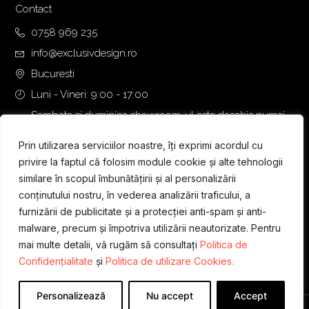
Contact
0758 969 235
info@exclusivdesign.ro
Bucuresti
Luni - Vineri: 9:00 - 17:00
Sambata si duminica showroom-ul este deschis numai
daca intalnirea se programeaza telefonic cu o zi inainte.
Prin utilizarea serviciilor noastre, îți exprimi acordul cu
privire la faptul că folosim module cookie și alte tehnologii
similare în scopul îmbunătățirii și al personalizării
conținutului nostru, în vederea analizării traficului, a
furnizării de publicitate și a protecției anti-spam și anti-
malware, precum și împotriva utilizării neautorizate. Pentru
mai multe detalii, vă rugăm să consultați
Politica de
Confidențialitate
și
Politica de utilizare Cookies.
Personalizează
Nu accept
Accept