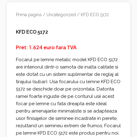
Prima pagină
/
Uncategorized
/ KFD ECO 5172
KFD ECO 5172
Pret: 1.624 euro fara TVA
Transportul
este gratuit oriunde in tara!
Focarul pe lemne metalic model KFD ECO 5172
are interiorul dintr-o samota de inalta calitate si
este dotat cu un sistem suplimentar de reglaj al
tirajului (subar). Usa focarului cu lemne KFD ECO
5172 se deschide doar pe orizontala. Datorita
ramei foarte inguste de pe conturul usii acest
focar pe lemne cu fata dreapta este ideal
pentru amenajarile minimaliste si se adapteaza
usor finisajelor de seminee incastrate in perete,
rezultand un semineu extrem de frumos. Focarul
pe lemne KFD ECO 5172 este produs pentru noi,