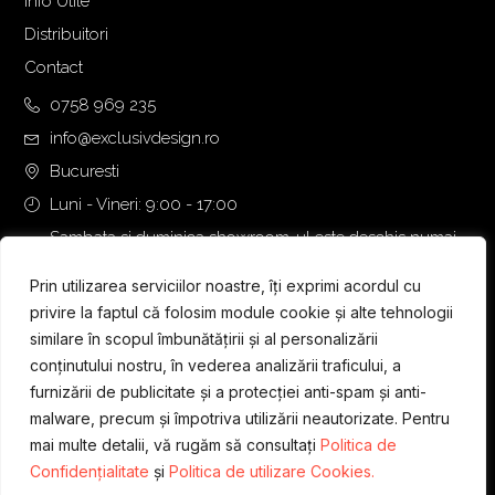
Info Utile
Distribuitori
Contact
0758 969 235
info@exclusivdesign.ro
Bucuresti
Luni - Vineri: 9:00 - 17:00
Sambata si duminica showroom-ul este deschis numai
daca intalnirea se programeaza telefonic cu o zi inainte.
Prin utilizarea serviciilor noastre, îți exprimi acordul cu
privire la faptul că folosim module cookie și alte tehnologii
similare în scopul îmbunătățirii și al personalizării
conținutului nostru, în vederea analizării traficului, a
furnizării de publicitate și a protecției anti-spam și anti-
malware, precum și împotriva utilizării neautorizate. Pentru
mai multe detalii, vă rugăm să consultați
Politica de
Confidențialitate
și
Politica de utilizare Cookies.