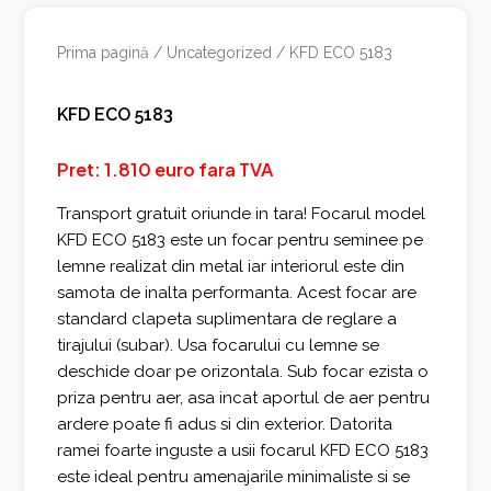
Prima pagină
/
Uncategorized
/ KFD ECO 5183
KFD ECO 5183
Pret: 1.810 euro fara TVA
Transportul este
gratuit oriunde in tara!
Transport gratuit oriunde in tara! Focarul model
KFD ECO 5183 este un focar pentru seminee pe
lemne realizat din metal iar interiorul este din
samota de inalta performanta. Acest focar are
standard clapeta suplimentara de reglare a
tirajului (subar). Usa focarului cu lemne se
deschide doar pe orizontala. Sub focar ezista o
priza pentru aer, asa incat aportul de aer pentru
ardere poate fi adus si din exterior. Datorita
ramei foarte inguste a usii focarul KFD ECO 5183
este ideal pentru amenajarile minimaliste si se