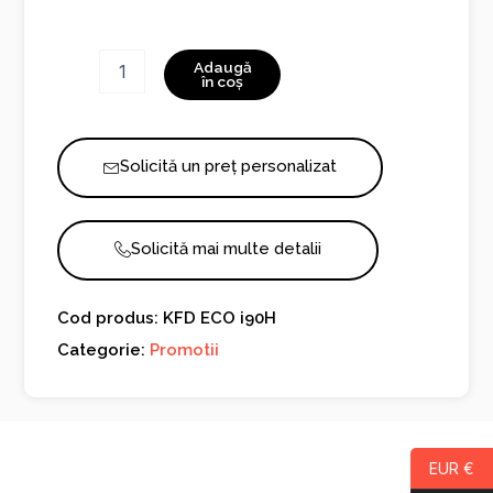
Cantitate
Adaugă
KFD
în coș
ECO
i90H
Solicită un preț personalizat
Solicită mai multe detalii
Cod produs: KFD ECO i90H
Categorie:
Promotii
EUR €