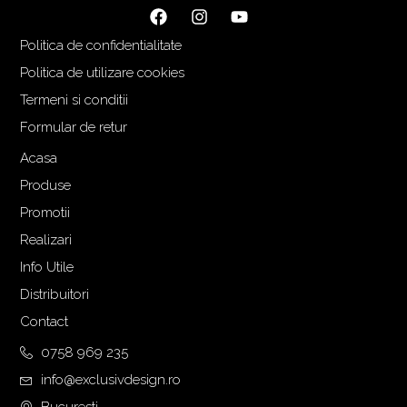
i
r
ț
e
Politica de confidentialitate
i
n
a
t
Politica de utilizare cookies
l
e
Termeni si conditii
a
s
Formular de retur
f
t
o
e
Acasa
s
:
Produse
t
5
Promotii
:
.
Realizari
7
9
.
9
Info Utile
9
0
Distribuitori
9
,
Contact
0
0
,
0
0758 969 235
0
info@exclusivdesign.ro
0
€