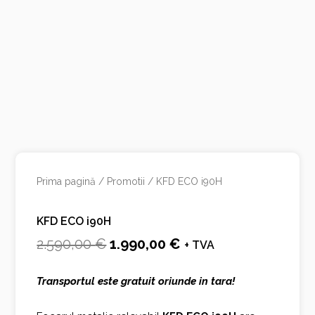
Prima pagină
/
Promotii
/ KFD ECO i90H
KFD ECO i90H
Prețul
Prețul
2.590,00
€
1.990,00
€
+ TVA
inițial
curent
Transportul este gratuit oriunde in tara!
a
este:
fost:
1.990,00 €.