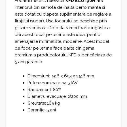
Focarul metalic relevabil
KFD ECO i90H
are
interiorul din samota de inalta performanta si
2.590,00 €.
este dotat cu clapeta suplimentara de reglare a
tirajului (subar). Usa focarului se deschide prin
glisare verticala. Datorita ramei foarte inguste a
usii acest focar pe lemne este ideal pentru
amenajarile minimaliste, moderne. Acest model
de focar pe lemne face parte din gama
premium a producatorului KFD si beneficiaza de
5 ani garantie.
Dimensiuni: 916 x 603 x 1.516 mm
Putere nominala: 14,5 kW
Randament: 80%
Diametru evacuare: Ø200 mm
Greutate: 165 kg
Garantie: 5 ani