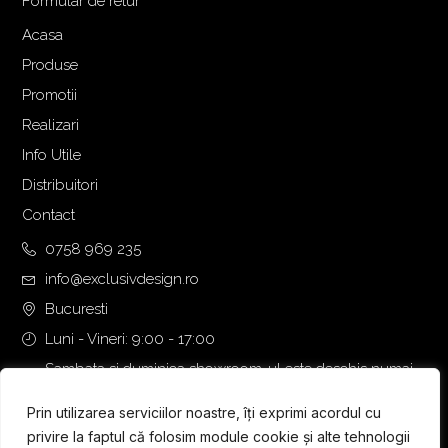
Formular de retur
Acasa
Produse
Promotii
Realizari
Info Utile
Distribuitori
Contact
0758 969 235
info@exclusivdesign.ro
Bucuresti
Luni - Vineri: 9:00 - 17:00
Sambata si duminica showroom-ul este deschis numai
daca intalnirea se programeaza telefonic cu o zi inainte.
Prin utilizarea serviciilor noastre, îți exprimi acordul cu
privire la faptul că folosim module cookie și alte tehnologii