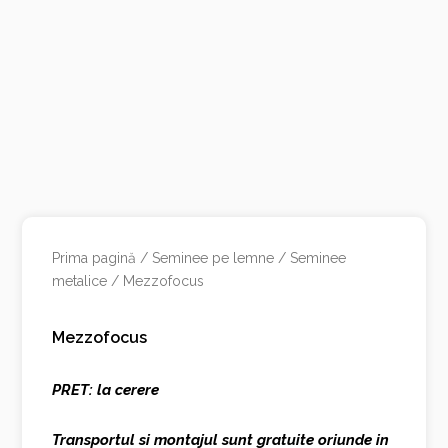
Prima pagină
/
Seminee pe lemne
/
Seminee
metalice
/ Mezzofocus
Mezzofocus
PRET: la cerere
Transportul si montajul sunt gratuite oriunde in