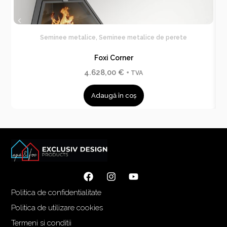
Seminee metalice
,
Seminee metalice de perete
Foxi Corner
4.628,00
€
+ TVA
Adaugă în coș
Politica de confidentialitate
Politica de utilizare cookies
Termeni si conditii