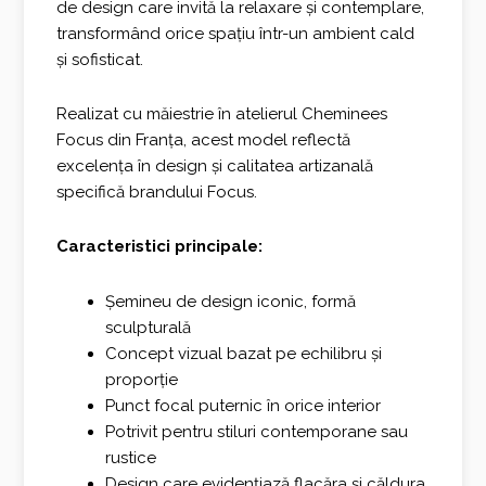
de design care invită la relaxare și contemplare,
transformând orice spațiu într-un ambient cald
și sofisticat.
Realizat cu măiestrie în atelierul Cheminees
Focus din Franța, acest model reflectă
excelența în design și calitatea artizanală
specifică brandului Focus.
Caracteristici principale:
Șemineu de design iconic, formă
sculpturală
Concept vizual bazat pe echilibru și
proporție
Punct focal puternic în orice interior
Potrivit pentru stiluri contemporane sau
rustice
Design care evidențiază flacăra și căldura