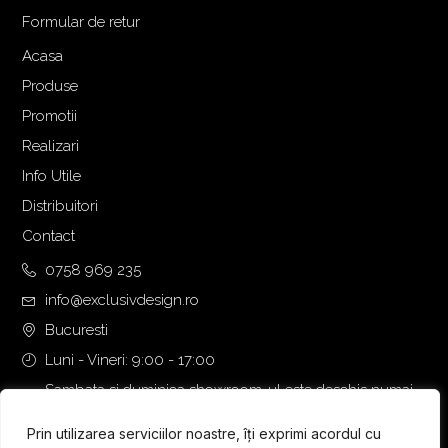
Formular de retur
Acasa
Produse
Promotii
Realizari
Info Utile
Distribuitori
Contact
0758 969 235
info@exclusivdesign.ro
Bucuresti
Luni - Vineri: 9:00 - 17:00
Sambata si duminica showroom-ul este deschis numai
daca intalnirea se programeaza telefonic cu o zi inainte.
Prin utilizarea serviciilor noastre, îți exprimi acordul cu