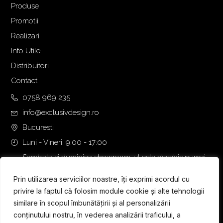
Produse
Promotii
Realizari
Info Utile
Distribuitori
Contact
0758 969 235
info@exclusivdesign.ro
Bucuresti
Luni - Vineri: 9:00 - 17:00
Sambata si duminica showroom-ul este deschis numai
daca intalnirea se programeaza telefonic cu o zi inainte.
Prin utilizarea serviciilor noastre, îți exprimi acordul cu
privire la faptul că folosim module cookie și alte tehnologii
similare în scopul îmbunătățirii și al personalizării
conținutului nostru, în vederea analizării traficului, a