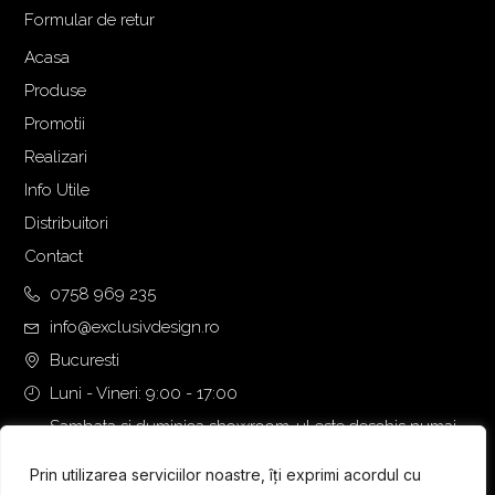
Formular de retur
Acasa
Produse
Promotii
Realizari
Info Utile
Distribuitori
Contact
0758 969 235
info@exclusivdesign.ro
Bucuresti
Luni - Vineri: 9:00 - 17:00
Sambata si duminica showroom-ul este deschis numai
daca intalnirea se programeaza telefonic cu o zi inainte.
Prin utilizarea serviciilor noastre, îți exprimi acordul cu