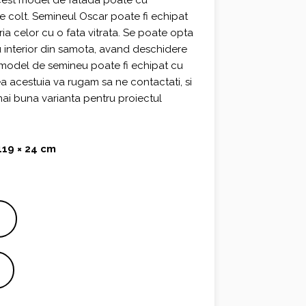
Acest model de fatada poate cu
 colt. Semineul Oscar poate fi echipat
a celor cu o fata vitrata. Se poate opta
u interior din samota, avand deschidere
 model de semineu poate fi echipat cu
ea acestuia va rugam sa ne contactati, si
i buna varianta pentru proiectul
119 × 24 cm