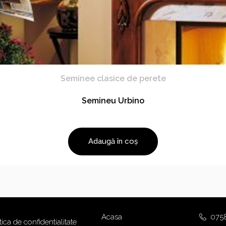
Seminee clasice de perete
Semineu Urbino
Adaugă în coș
Acasa
075
tica de confidentialitate