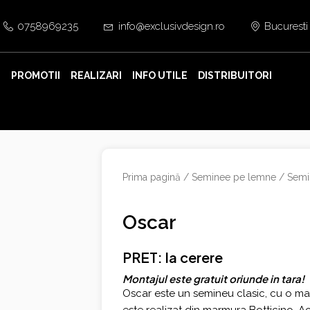
0758969235
info@exclusivdesign.ro
Bucuresti
E
PROMOTII
REALIZARI
INFO UTILE
DISTRIBUITORI
Prima pagină
/
Seminee pe lemne
/
Semi
Oscar
PRET: la cerere
Montajul este gratuit oriunde in tara!
Oscar este un semineu clasic, cu o masc