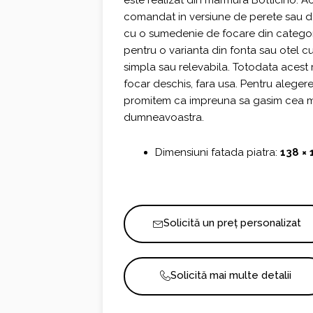
este realizat din marmura Botticino. 
comandat in versiune de perete sau de
cu o sumedenie de focare din categori
pentru o varianta din fonta sau otel c
simpla sau relevabila. Totodata acest
focar deschis, fara usa. Pentru aleger
promitem ca impreuna sa gasim cea ma
dumneavoastra.
Dimensiuni fatada piatra:
138 × 
Solicită un preț personalizat
Solicită mai multe detalii