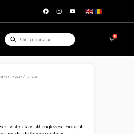
Products
0
Cart
search
nee clasice
/ Oscar
a sculptata in stil englezesc. Finisajul